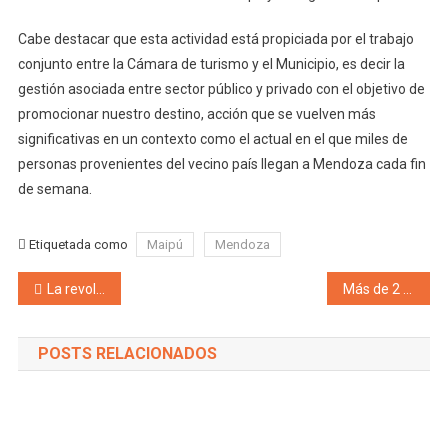
Cabe destacar que esta actividad está propiciada por el trabajo
conjunto entre la Cámara de turismo y el Municipio, es decir la
gestión asociada entre sector público y privado con el objetivo de
promocionar nuestro destino, acción que se vuelven más
significativas en un contexto como el actual en el que miles de
personas provenientes del vecino país llegan a Mendoza cada fin
de semana.
Etiquetada como
Maipú
Mendoza
Navegación de entradas
La revolución no se detiene! La Muni de San Rafael avanza con el plan de reconversión del alumbrado público que ya llega a las 8 mil luces led en ciudad y distritos
Más de 2 mil personas participaron de la Procesión de la Virgen de Luján
POSTS RELACIONADOS