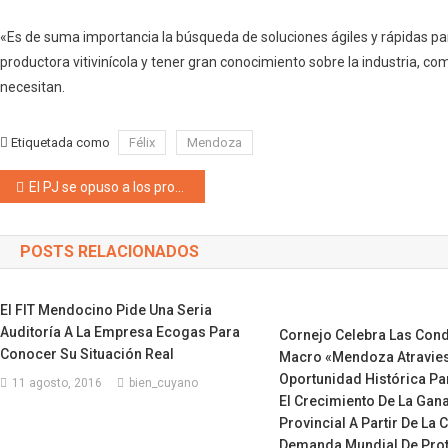
«Es de suma importancia la búsqueda de soluciones ágiles y rápidas par
productora vitivinícola y tener gran conocimiento sobre la industria, 
necesitan.
Etiquetada como
Félix
Mendoza
Navegación de entradas
El PJ se opuso a los proyectos de Avalúo e Impositiva 2023 de Suarez “Ambas leyes tienen escasos beneficios para los mendocinos”, afirmó Marisa Garnica
POSTS RELACIONADOS
El FIT Mendocino Pide Una Seria
Auditoría A La Empresa Ecogas Para
Cornejo Celebra Las Cond
Conocer Su Situación Real
Macro «Mendoza Atravie
Oportunidad Histórica Pa
11 agosto, 2016
bien_cuyano
El Crecimiento De La Gan
Provincial A Partir De La 
Demanda Mundial De Prot