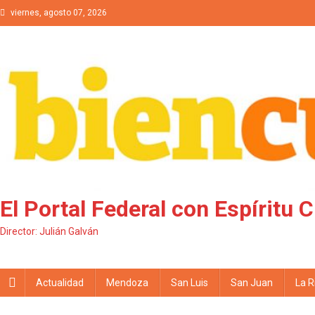
Saltar al contenido
viernes, agosto 07, 2026
El Portal Federal con Espíritu 
Director: Julián Galván
Actualidad
Mendoza
San Luis
San Juan
La R