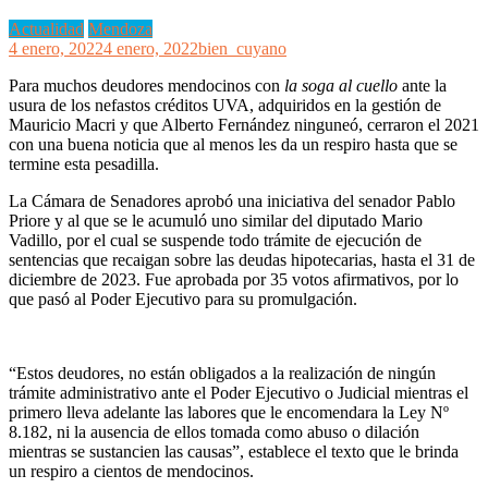
Actualidad
Mendoza
4 enero, 2022
4 enero, 2022
bien_cuyano
Para muchos deudores mendocinos con
la soga al cuello
ante la
usura de los nefastos créditos UVA, adquiridos en la gestión de
Mauricio Macri y que Alberto Fernández ninguneó, cerraron el 2021
con una buena noticia que al menos les da un respiro hasta que se
termine esta pesadilla.
La Cámara de Senadores aprobó una iniciativa del senador Pablo
Priore y al que se le acumuló uno similar del diputado Mario
Vadillo, por el cual se suspende todo trámite de ejecución de
sentencias que recaigan sobre las deudas hipotecarias, hasta el 31 de
diciembre de 2023. Fue aprobada por 35 votos afirmativos, por lo
que pasó al Poder Ejecutivo para su promulgación.
“Estos deudores, no están obligados a la realización de ningún
trámite administrativo ante el Poder Ejecutivo o Judicial mientras el
primero lleva adelante las labores que le encomendara la Ley Nº
8.182, ni la ausencia de ellos tomada como abuso o dilación
mientras se sustancien las causas”, establece el texto que le brinda
un respiro a cientos de mendocinos.