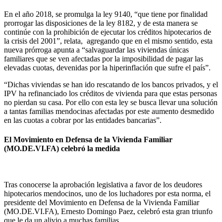
En el año 2018, se promulga la ley 9140, “que tiene por finalidad
prorrogar las disposiciones de la ley 8182, y de esta manera se
continúe con la prohibición de ejecutar los créditos hipotecarios de
la crisis del 2001”, relata, agregando que en el mismo sentido, esta
nueva prórroga apunta a “salvaguardar las viviendas únicas
familiares que se ven afectadas por la imposibilidad de pagar las
elevadas cuotas, devenidas por la hiperinflación que sufre el país”.
“Dichas viviendas se han ido rescatando de los bancos privados, y el
IPV ha refinanciado los créditos de vivienda para que estas personas
no pierdan su casa. Por ello con esta ley se busca llevar una solución
a tantas familias mendocinas afectadas por este aumento desmedido
en las cuotas a cobrar por las entidades bancarias”.
El Movimiento en Defensa de la Vivienda Familiar
(MO.DE.VI.FA) celebró la medida
Tras conocerse la aprobación legislativa a favor de los deudores
hipotecarios mendocinos, uno de los luchadores por esta norma, el
presidente del Movimiento en Defensa de la Vivienda Familiar
(MO.DE.VI.FA), Ernesto Domingo Paez, celebró esta gran triunfo
que le da un alivio a muchas familias.