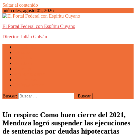
Saltar al contenido
miércoles, agosto 05, 2026
El Portal Federal con Espíritu Cuyano
Director: Julián Galván
Actualidad
Mendoza
San Luis
San Juan
La Rioja
Emprendedores
Vida cuyana
Quiénes somos
Buscar:
Un respiro: Como buen cierre del 2021,
Mendoza logró suspender las ejecuciones
de sentencias por deudas hipotecarias