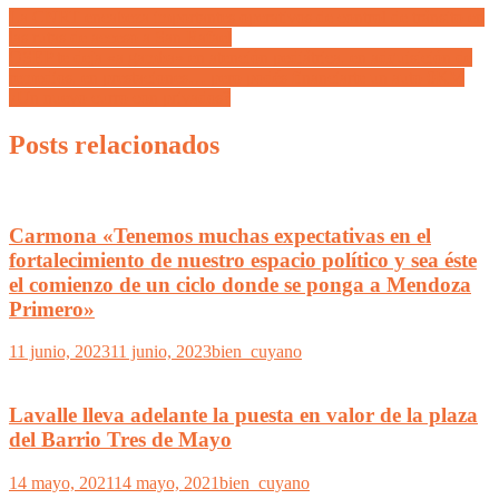
La CNRT encabeza importantes operativos de control de tránsito en
las rutas de acceso a San Rafael
OSEP te deja «a gamba» en atención pediátrica, en adquisición de
remedios, en prestaciones… pero podés financiarte un auto 0KM
¿Un nuevo curro con privados?
Posts relacionados
Carmona «Tenemos muchas expectativas en el
fortalecimiento de nuestro espacio político y sea éste
el comienzo de un ciclo donde se ponga a Mendoza
Primero»
11 junio, 2023
11 junio, 2023
bien_cuyano
Lavalle lleva adelante la puesta en valor de la plaza
del Barrio Tres de Mayo
14 mayo, 2021
14 mayo, 2021
bien_cuyano