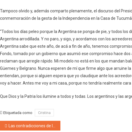
Tampoco olvido y, además comparto plenamente, el discurso del Presiden
conmemoración de la gesta de la Independencia en la Casa de Tucumá
“Todos los días peleo porque la Argentina se ponga de pie, y todos los d
Argentina arrodillada. Y no paro, y sigo, y acordamos con los acreedor
Argentina sabe que este año, de acá a fin de año, tenemos compromisos 
Fondo, tomado por un gobierno que asumió ese compromiso hace dos 
reclaman que arregle rápido. Mi modelo no está en los que mandan bala
Güemes y Belgrano. Nunca esperen de mí que firme algo que arruine la 
entiendan, porque si alguien espera que yo claudique ante los acreedore
voy a hacer. Antes me voy a mi casa, porque no tendría realmente cara p
Que Dios y la Patria los ilumine a todos y todas. Los argentinos y las ar
Etiquetada como
Cristina
Navegación de entradas
Las contradicciones de los pseudoliberales de Vamos Mendocinos más cercanos a Cornejo que a Milei