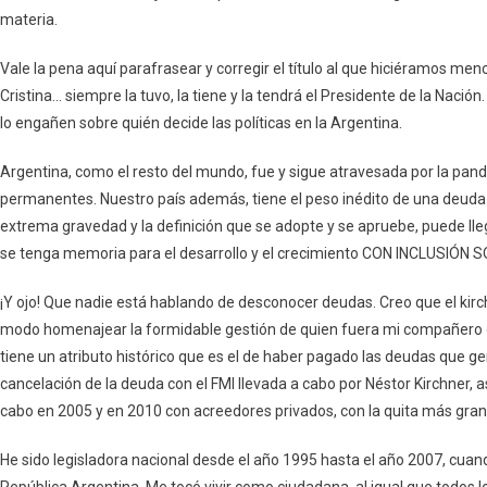
materia.
Vale la pena aquí parafrasear y corregir el título al que hiciéramos menc
Cristina… siempre la tuvo, la tiene y la tendrá el Presidente de la Nación.
lo engañen sobre quién decide las políticas en la Argentina.
Argentina, como el resto del mundo, fue y sigue atravesada por la pand
permanentes. Nuestro país además, tiene el peso inédito de una deuda 
extrema gravedad y la definición que se adopte y se apruebe, puede lle
se tenga memoria para el desarrollo y el crecimiento CON INCLUSIÓN S
¡Y ojo! Que nadie está hablando de desconocer deudas. Creo que el kirc
modo homenajear la formidable gestión de quien fuera mi compañero de 
tiene un atributo histórico que es el de haber pagado las deudas que g
cancelación de la deuda con el FMI llevada a cabo por Néstor Kirchner, 
cabo en 2005 y en 2010 con acreedores privados, con la quita más gran
He sido legisladora nacional desde el año 1995 hasta el año 2007, cuan
República Argentina. Me tocó vivir como ciudadana, al igual que todos 