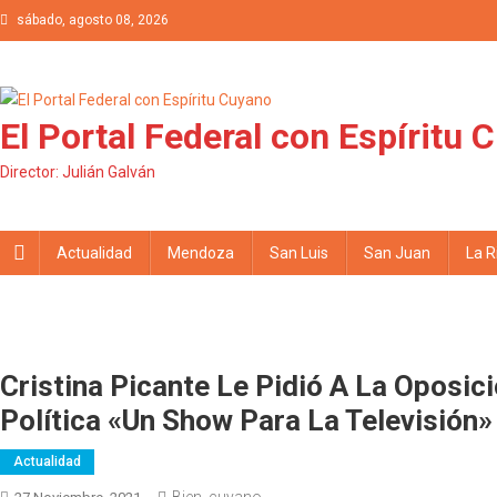
Saltar al contenido
sábado, agosto 08, 2026
El Portal Federal con Espíritu 
Director: Julián Galván
Actualidad
Mendoza
San Luis
San Juan
La R
Cristina Picante Le Pidió A La Oposic
Política «un Show Para La Televisión»
Actualidad
Bien_cuyano