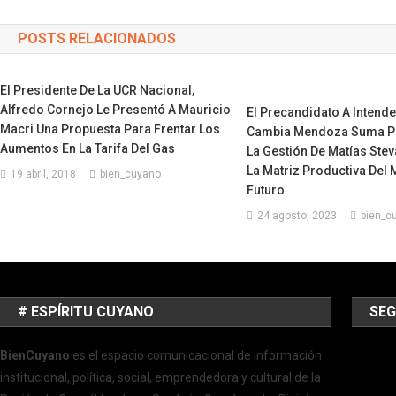
POSTS RELACIONADOS
El Presidente De La UCR Nacional,
Alfredo Cornejo Le Presentó A Mauricio
El Precandidato A Intende
Macri Una Propuesta Para Frentar Los
Cambia Mendoza Suma P
Aumentos En La Tarifa Del Gas
La Gestión De Matías Ste
La Matriz Productiva Del 
19 abril, 2018
bien_cuyano
Futuro
24 agosto, 2023
bien_c
# ESPÍRITU CUYANO
SEG
BienCuyano
es el espacio comunicacional de información
institucional, política, social, emprendedora y cultural de la