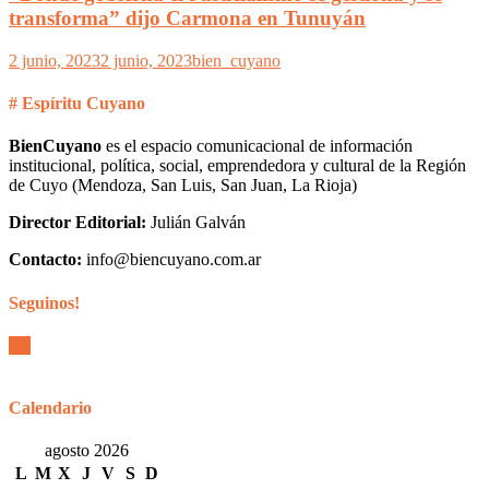
transforma” dijo Carmona en Tunuyán
2 junio, 2023
2 junio, 2023
bien_cuyano
# Espíritu Cuyano
BienCuyano
es el espacio comunicacional de información
institucional, política, social, emprendedora y cultural de la Región
de Cuyo (Mendoza, San Luis, San Juan, La Rioja)
Director Editorial:
Julián Galván
Contacto:
info@biencuyano.com.ar
Seguinos!
Calendario
agosto 2026
L
M
X
J
V
S
D