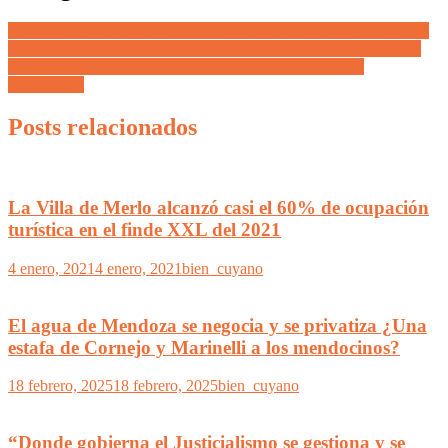
Lavalle gesta un nuevo edificio comunal esencial para las infancias
Día histórico para el Sur! Con una inversión de $2133 millones el
gas natural está cada vez más cerca en los hogares de los
mendocinos
Posts relacionados
La Villa de Merlo alcanzó casi el 60% de ocupación
turística en el finde XXL del 2021
4 enero, 2021
4 enero, 2021
bien_cuyano
El agua de Mendoza se negocia y se privatiza ¿Una
estafa de Cornejo y Marinelli a los mendocinos?
18 febrero, 2025
18 febrero, 2025
bien_cuyano
“Donde gobierna el Justicialismo se gestiona y se