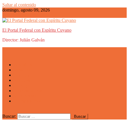
Saltar al contenido
domingo, agosto 09, 2026
El Portal Federal con Espíritu Cuyano
Director: Julián Galván
Actualidad
Mendoza
San Luis
San Juan
La Rioja
Emprendedores
Vida cuyana
Quiénes somos
Buscar: