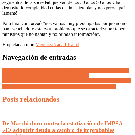
segmentos de la sociedad que van de los 30 a los 50 años y ha
demostrado complejidad en las distintas terapias y nos preocupa”,
lamentó.
Para finalizar agregó “nos vamos muy preocupados porque no nos
han escuchado y este es un gobierno que se caracteriza por tener
ministros que no hablan y no brindan información”.
Etiquetada como
Mendoza
Nadal
PJ
salud
Navegación de entradas
La Muni de San Rafael y el INTA trabajan en conjunto en técnicas
para extender el ciclo productivo de las fincas
Los sectores populares se organizan en los barrios de Mendoza y en
el Este en reclamo de trabajo digno, alimentos y vacunación
Posts relacionados
De Marchi duro contra la estatización de IMPSA
«Es adquirir deuda a cambio de improbables