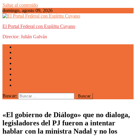
Saltar al contenido
domingo, agosto 09, 2026
El Portal Federal con Espíritu Cuyano
Director: Julián Galván
Actualidad
Mendoza
San Luis
San Juan
La Rioja
Emprendedores
Vida cuyana
Quiénes somos
Buscar:
«El gobierno de Diálogo» que no dialoga,
legisladores del PJ fueron a intentar
hablar con la ministra Nadal y no los