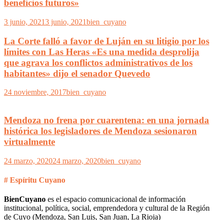
beneficios futuros»
3 junio, 2021
3 junio, 2021
bien_cuyano
La Corte falló a favor de Luján en su litigio por los
límites con Las Heras «Es una medida desprolija
que agrava los conflictos administrativos de los
habitantes» dijo el senador Quevedo
24 noviembre, 2017
bien_cuyano
Mendoza no frena por cuarentena: en una jornada
histórica los legisladores de Mendoza sesionaron
virtualmente
24 marzo, 2020
24 marzo, 2020
bien_cuyano
# Espíritu Cuyano
BienCuyano
es el espacio comunicacional de información
institucional, política, social, emprendedora y cultural de la Región
de Cuyo (Mendoza, San Luis, San Juan, La Rioja)