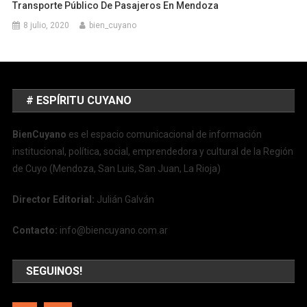
Transporte Público De Pasajeros En Mendoza
8 julio, 2020
bien_cuyano
# ESPÍRITU CUYANO
BienCuyano
es el espacio comunicacional de información
institucional, política, social, emprendedora y cultural de la Región
de Cuyo (Mendoza, San Luis, San Juan, La Rioja)
Director Editorial:
Julián Galván
Contacto:
info@biencuyano.com.ar
SEGUINOS!