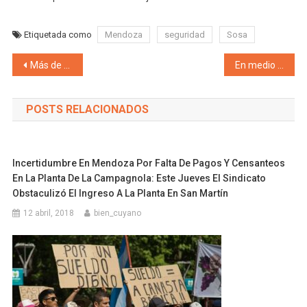
Etiquetada como
Mendoza
seguridad
Sosa
Navegación de entradas
Más de 15 días abandonados en la Terminal de Mendoza: Cosecheros y sus familias a la intemperie esperando regresar a sus hogares
En medio de la revuelta de la pandemia y por debajo de la alfombra, Suarez desempolva al ex ministro Giacchi, acusado por violencia de género
POSTS RELACIONADOS
Incertidumbre En Mendoza Por Falta De Pagos Y Censanteos
En La Planta De La Campagnola: Este Jueves El Sindicato
Obstaculizó El Ingreso A La Planta En San Martín
12 abril, 2018
bien_cuyano