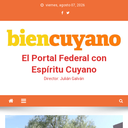
Saltar al contenido
viernes, agosto 07, 2026
El Portal Federal con
Espíritu Cuyano
Director: Julián Galván