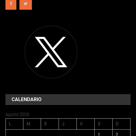
CALENDARIO
agosto 2026
L
M
X
J
V
S
D
1
2