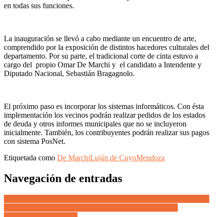
en todas sus funciones.
La inauguración se llevó a cabo mediante un encuentro de arte,
comprendido por la exposición de distintos hacedores culturales del
departamento. Por su parte, el tradicional corte de cinta estuvo a
cargo del propio Omar De Marchi y el candidato a Intendente y
Diputado Nacional, Sebastián Bragagnolo.
El próximo paso es incorporar los sistemas informáticos. Con ésta
implementación los vecinos podrán realizar pedidos de los estados
de deuda y otros informes municipales que no se incluyeron
inicialmente. También, los contribuyentes podrán realizar sus pagos
con sistema PosNet.
Etiquetada como
De Marchi
Luján de Cuyo
Mendoza
Navegación de entradas
Kerchner inauguró la ampliación de un jardín de infantes en Agrelo
Mendoza firmó un convenio con Geocycle para tratar los
neumáticos fuera de uso