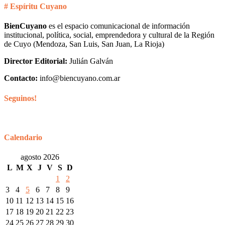
# Espíritu Cuyano
BienCuyano
es el espacio comunicacional de información
institucional, política, social, emprendedora y cultural de la Región
de Cuyo (Mendoza, San Luis, San Juan, La Rioja)
Director Editorial:
Julián Galván
Contacto:
info@biencuyano.com.ar
Seguinos!
Calendario
agosto 2026
L
M
X
J
V
S
D
1
2
3
4
5
6
7
8
9
10
11
12
13
14
15
16
17
18
19
20
21
22
23
24
25
26
27
28
29
30