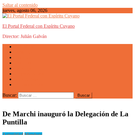
Saltar al contenido
jueves, agosto 06, 2026
El Portal Federal con Espíritu Cuyano
Director: Julián Galván
Actualidad
Mendoza
San Luis
San Juan
La Rioja
Emprendedores
Vida cuyana
Quiénes somos
Buscar:
De Marchi inauguró la Delegación de La
Puntilla
Actualidad
Mendoza