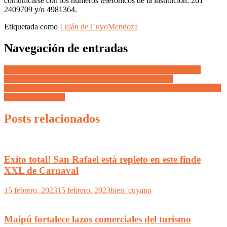
comunicarse con los números telefónicos de la institución: 261
2409709 y/o 4981364.
Etiquetada como
Luján de Cuyo
Mendoza
Navegación de entradas
Bermejo: “Mientras Cornejo trata de vagos a los desocupados
estaban echando a 125 personas de La Campagnola”
El FIT convoca este martes 7 a un acto en apoyo por los despedidos
de La Campagnola
Posts relacionados
Exito total! San Rafael está repleto en este finde
XXL de Carnaval
15 febrero, 2023
15 febrero, 2023
bien_cuyano
Maipú fortalece lazos comerciales del turismo