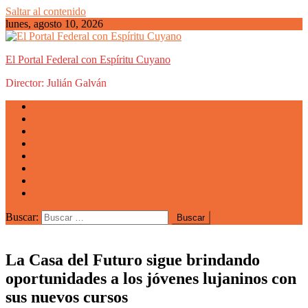
Saltar al contenido
lunes, agosto 10, 2026
El Portal Federal con Espíritu Cuyano
Director: Julián Galván
Actualidad
Mendoza
San Luis
San Juan
La Rioja
Emprendedores
Vida cuyana
Quiénes somos
Buscar:
La Casa del Futuro sigue brindando
oportunidades a los jóvenes lujaninos con
sus nuevos cursos