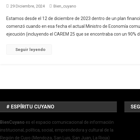
29 Diciembre, 2024
Bien_cuyano
Estamos desde el 12 de diciembre de 2023 dentro de un plan financi
comenzó cuando en esa fecha el actual Ministro de Economía comun
ejecución (incluyendo el CAREM 25 que se encontraba con un 90% de
Seguir leyendo
# ESPÍRITU CUYANO
SEG
BienCuyano
es el espacio comunicacional de información
institucional, política, social, emprendedora y cultural de la
Región de Cuyo (Mendoza, San Luis, San Juan, La Rioja)