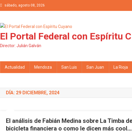
Saltar al contenido
sábado, agosto 08, 2026
El Portal Federal con Espíritu 
Director: Julián Galván
Actualidad
Mendoza
San Luis
San Juan
La Rioja
DÍA: 29 DICIEMBRE, 2024
El análisis de Fabián Medina sobre La Timba d
bicicleta financiera o como le dicen más cool…