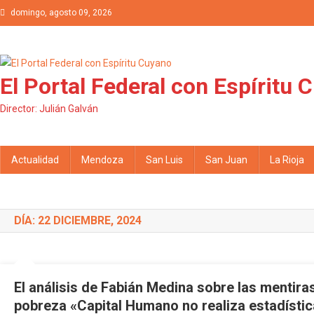
Saltar al contenido
domingo, agosto 09, 2026
El Portal Federal con Espíritu 
Director: Julián Galván
Actualidad
Mendoza
San Luis
San Juan
La Rioja
DÍA: 22 DICIEMBRE, 2024
El análisis de Fabián Medina sobre las mentira
pobreza «Capital Humano no realiza estadística