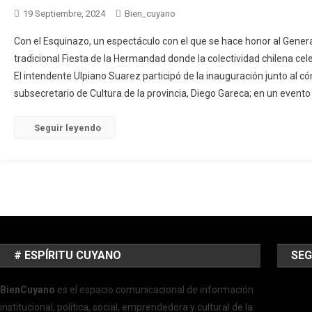
19 Septiembre, 2024
Bien_cuyano
Con el Esquinazo, un espectáculo con el que se hace honor al Gener
tradicional Fiesta de la Hermandad donde la colectividad chilena ce
El intendente Ulpiano Suarez participó de la inauguración junto al c
subsecretario de Cultura de la provincia, Diego Gareca; en un evento
Seguir leyendo
# ESPÍRITU CUYANO
SEG
BienCuyano
es el espacio comunicacional de información
institucional, política, social, emprendedora y cultural de la