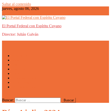
Saltar al contenido
jueves, agosto 06, 2026
El Portal Federal con Espíritu Cuyano
Director: Julián Galván
Actualidad
Mendoza
San Luis
San Juan
La Rioja
Emprendedores
Vida cuyana
Quiénes somos
Buscar: