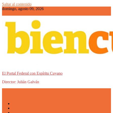
Saltar al contenido
domingo, agosto 09, 2026
El Portal Federal con Espíritu Cuyano
Director: Julián Galván
Actualidad
Mendoza
San Luis