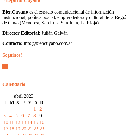
# Espíritu Cuyano
BienCuyano
es el espacio comunicacional de información
institucional, política, social, emprendedora y cultural de la Región
de Cuyo (Mendoza, San Luis, San Juan, La Rioja)
Director Editorial:
Julián Galván
Contacto:
info@biencuyano.com.ar
Seguinos!
Calendario
abril 2023
L
M
X
J
V
S
D
1
2
3
4
5
6
7
8
9
10
11
12
13
14
15
16
17
18
19
20
21
22
23