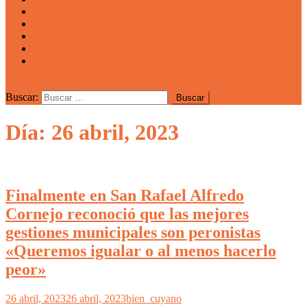
San Juan
La Rioja
Emprendedores
Vida cuyana
Quiénes somos
Buscar:
Día: 26 abril, 2023
Finalmente en San Rafael Alfredo
Cornejo reconoció que las mejores
gestiones municipales son peronistas
«Queremos igualar o al menos hacerlo
peor»
26 abril, 2023
26 abril, 2023
bien_cuyano