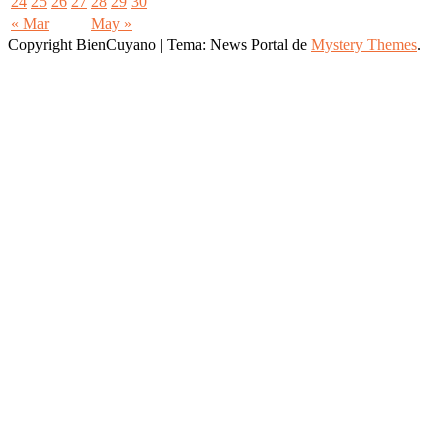
24
25
26
27
28
29
30
« Mar
May »
Copyright BienCuyano
|
Tema: News Portal de
Mystery Themes
.