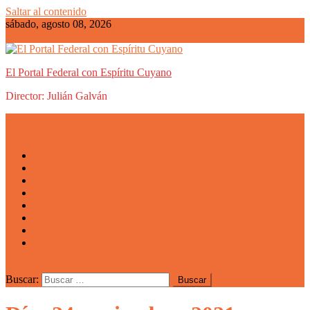
Saltar al contenido
sábado, agosto 08, 2026
El Portal Federal con Espíritu Cuyano
Director: Julián Galván
Actualidad
Mendoza
San Luis
San Juan
La Rioja
Emprendedores
Vida cuyana
Quiénes somos
Buscar: