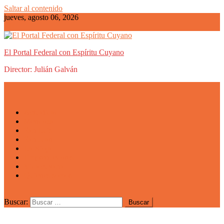
Saltar al contenido
jueves, agosto 06, 2026
El Portal Federal con Espíritu Cuyano
Director: Julián Galván
Actualidad
Mendoza
San Luis
San Juan
La Rioja
Emprendedores
Vida cuyana
Quiénes somos
Buscar: