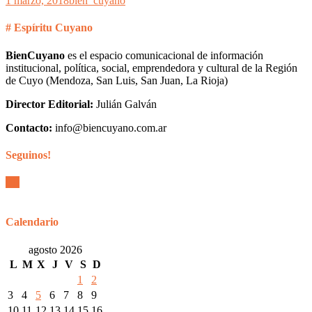
1 marzo, 2018
bien_cuyano
# Espíritu Cuyano
BienCuyano
es el espacio comunicacional de información
institucional, política, social, emprendedora y cultural de la Región
de Cuyo (Mendoza, San Luis, San Juan, La Rioja)
Director Editorial:
Julián Galván
Contacto:
info@biencuyano.com.ar
Seguinos!
Calendario
agosto 2026
L
M
X
J
V
S
D
1
2
3
4
5
6
7
8
9
10
11
12
13
14
15
16