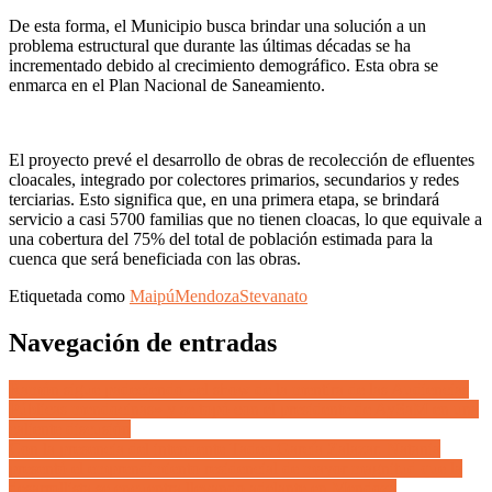
De esta forma, el Municipio busca brindar una solución a un
problema estructural que durante las últimas décadas se ha
incrementado debido al crecimiento demográfico. Esta obra se
enmarca en el Plan Nacional de Saneamiento.
El proyecto prevé el desarrollo de obras de recolección de efluentes
cloacales, integrado por colectores primarios, secundarios y redes
terciarias. Esto significa que, en una primera etapa, se brindará
servicio a casi 5700 familias que no tienen cloacas, lo que equivale a
una cobertura del 75% del total de población estimada para la
cuenca que será beneficiada con las obras.
Etiquetada como
Maipú
Mendoza
Stevanato
Navegación de entradas
Ramón sigue padeciendo «el show de la mentira de las Audiencias
Públicas mendocinas» y se topó con el presidente de AySaM en una
caliente discusión
Con la presencia del intendente Tadeo García Zalazar, Natania
presentó el emprendimiento residencial de mayor magnitud que la
desarrollista se encuentra llevando adelante en Mendoza