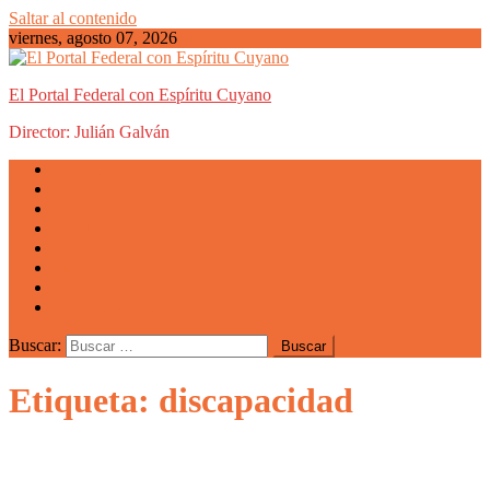
Saltar al contenido
viernes, agosto 07, 2026
El Portal Federal con Espíritu Cuyano
Director: Julián Galván
Actualidad
Mendoza
San Luis
San Juan
La Rioja
Emprendedores
Vida cuyana
Quiénes somos
Buscar:
Etiqueta: discapacidad