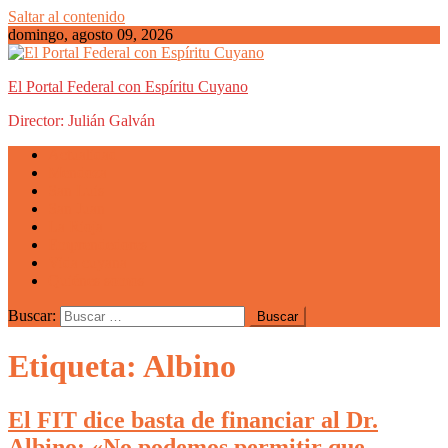
Saltar al contenido
domingo, agosto 09, 2026
El Portal Federal con Espíritu Cuyano
Director: Julián Galván
Actualidad
Mendoza
San Luis
San Juan
La Rioja
Emprendedores
Vida cuyana
Quiénes somos
Buscar:
Etiqueta: Albino
El FIT dice basta de financiar al Dr.
Albino: «No podemos permitir que