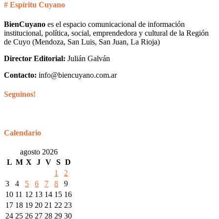
# Espíritu Cuyano
BienCuyano
es el espacio comunicacional de información
institucional, política, social, emprendedora y cultural de la Región
de Cuyo (Mendoza, San Luis, San Juan, La Rioja)
Director Editorial:
Julián Galván
Contacto:
info@biencuyano.com.ar
Seguinos!
Calendario
agosto 2026
L
M
X
J
V
S
D
1
2
3
4
5
6
7
8
9
10
11
12
13
14
15
16
17
18
19
20
21
22
23
24
25
26
27
28
29
30