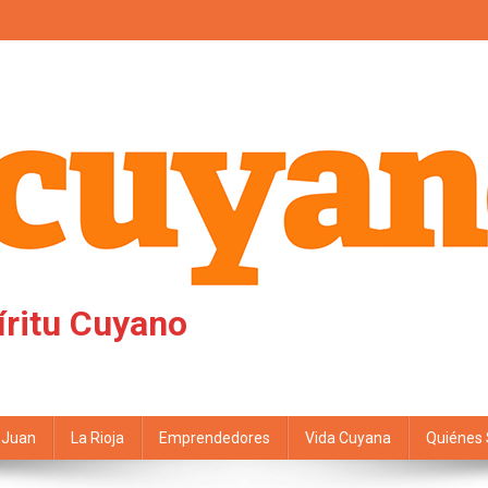
íritu Cuyano
 Juan
La Rioja
Emprendedores
Vida Cuyana
Quiénes