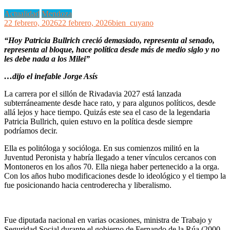
Actualidad
Mendoza
22 febrero, 2026
22 febrero, 2026
bien_cuyano
“Hoy Patricia Bullrich creció demasiado, representa al senado,
representa al bloque, hace política desde más de medio siglo y no
les debe nada a los Milei”
…dijo el inefable Jorge Asís
La carrera por el sillón de Rivadavia 2027 está lanzada
subterráneamente desde hace rato, y para algunos políticos, desde
allá lejos y hace tiempo. Quizás este sea el caso de la legendaria
Patricia Bullrich, quien estuvo en la política desde siempre
podríamos decir.
Ella es politóloga y socióloga. En sus comienzos militó en la
Juventud Peronista y habría llegado a tener vínculos cercanos con
Montoneros en los años 70. Ella niega haber pertenecido a la orga.
Con los años hubo modificaciones desde lo ideológico y el tiempo la
fue posicionando hacia centroderecha y liberalismo.
Fue diputada nacional en varias ocasiones, ministra de Trabajo y
Seguridad Social durante el gobierno de Fernando de la Rúa (2000-