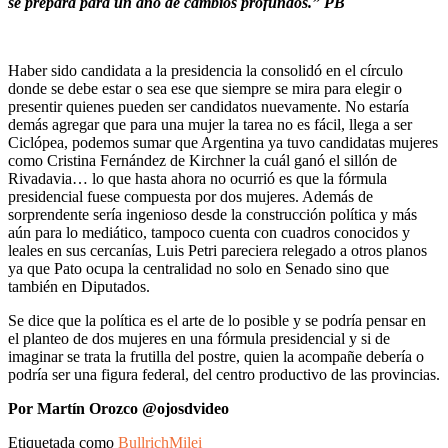
se prepara para un año de cambios profundos.” PB
Haber sido candidata a la presidencia la consolidó en el círculo
donde se debe estar o sea ese que siempre se mira para elegir o
presentir quienes pueden ser candidatos nuevamente. No estaría
demás agregar que para una mujer la tarea no es fácil, llega a ser
Ciclópea, podemos sumar que Argentina ya tuvo candidatas mujeres
como Cristina Fernández de Kirchner la cuál ganó el sillón de
Rivadavia… lo que hasta ahora no ocurrió es que la fórmula
presidencial fuese compuesta por dos mujeres. Además de
sorprendente sería ingenioso desde la construcción política y más
aún para lo mediático, tampoco cuenta con cuadros conocidos y
leales en sus cercanías, Luis Petri pareciera relegado a otros planos
ya que Pato ocupa la centralidad no solo en Senado sino que
también en Diputados.
Se dice que la política es el arte de lo posible y se podría pensar en
el planteo de dos mujeres en una fórmula presidencial y si de
imaginar se trata la frutilla del postre, quien la acompañe debería o
podría ser una figura federal, del centro productivo de las provincias.
Por Martín Orozco @ojosdvideo
Etiquetada como
Bullrich
Milei