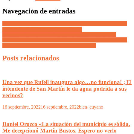
Navegación de entradas
Acompañado por su familia, el voto de Matías Stevanato: «Es una
jornada muy importante para todo Maipú»
Elecciones en San Rafael: Félix perdió concejales pero ganó
convencionales para su plan de transformación “Con la autonomía
estamos dando un puntapié clave en la provincia”
Posts relacionados
Una vez que Rufeil inaugura algo…no funciona! ¿El
intendente de San Martín le da agua podrida a sus
vecinos?
16 septiembre, 2022
16 septiembre, 2022
bien_cuyano
Daniel Orozco «La situación del municipio es sólida.
Me decepcionó Martín Bustos. Espero no verlo