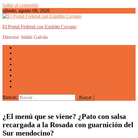
Saltar al contenido
sábado, agosto 08, 2026
El Portal Federal con Espíritu Cuyano
Director: Julián Galván
Actualidad
Mendoza
San Luis
San Juan
La Rioja
Emprendedores
Vida cuyana
Quiénes somos
Buscar:
¿El menú que se viene? ¿Pato con salsa
recargada a la Rosada con guarnición del
Sur mendocino?