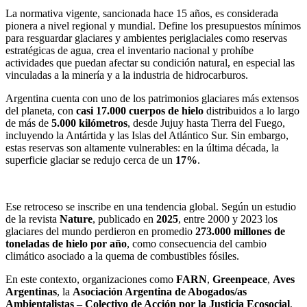
La normativa vigente, sancionada hace 15 años, es considerada
pionera a nivel regional y mundial. Define los presupuestos mínimos
para resguardar glaciares y ambientes periglaciales como reservas
estratégicas de agua, crea el inventario nacional y prohíbe
actividades que puedan afectar su condición natural, en especial las
vinculadas a la minería y a la industria de hidrocarburos.
Argentina cuenta con uno de los patrimonios glaciares más extensos
del planeta, con
casi 17.000 cuerpos de hielo
distribuidos a lo largo
de más de
5.000 kilómetros
, desde Jujuy hasta Tierra del Fuego,
incluyendo la Antártida y las Islas del Atlántico Sur. Sin embargo,
estas reservas son altamente vulnerables: en la última década, la
superficie glaciar se redujo cerca de un
17%
.
Ese retroceso se inscribe en una tendencia global. Según un estudio
de la revista
Nature
, publicado en
2025
, entre 2000 y 2023 los
glaciares del mundo perdieron en promedio
273.000 millones de
toneladas de hielo por año
, como consecuencia del cambio
climático asociado a la quema de combustibles fósiles.
En este contexto, organizaciones como
FARN
,
Greenpeace
,
Aves
Argentinas
, la
Asociación Argentina de Abogados/as
Ambientalistas – Colectivo de Acción por la Justicia Ecosocial
,