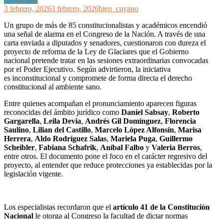
3 febrero, 2026
3 febrero, 2026
bien_cuyano
Un grupo de más de 85 constitucionalistas y académicos encendió
una señal de alarma en el Congreso de la Nación. A través de una
carta enviada a diputados y senadores, cuestionaron con dureza el
proyecto de reforma de la Ley de Glaciares que el Gobierno
nacional pretende tratar en las sesiones extraordinarias convocadas
por el Poder Ejecutivo. Según advirtieron, la iniciativa
es inconstitucional y compromete de forma directa el derecho
constitucional al ambiente sano.
Entre quienes acompañan el pronunciamiento aparecen figuras
reconocidas del ámbito jurídico como
Daniel Sabsay
,
Roberto
Gargarella
,
Leila Devia
,
Andrés Gil Domínguez
,
Florencia
Saulino
,
Lilian del Castillo
,
Marcelo López Alfonsín
,
Marisa
Herrera
,
Aldo Rodríguez Salas
,
Mariela Puga
,
Guillermo
Scheibler
,
Fabiana Schafrik
,
Aníbal Falbo
y
Valeria Berros
,
entre otros. El documento pone el foco en el carácter regresivo del
proyecto, al entender que reduce protecciones ya establecidas por la
legislación vigente.
Los especialistas recordaron que el
artículo 41 de la Constitución
Nacional
le otorga al Congreso la facultad de dictar normas