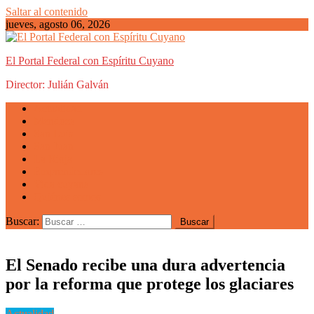
Saltar al contenido
jueves, agosto 06, 2026
El Portal Federal con Espíritu Cuyano
Director: Julián Galván
Actualidad
Mendoza
San Luis
San Juan
La Rioja
Emprendedores
Vida cuyana
Quiénes somos
Buscar:
El Senado recibe una dura advertencia
por la reforma que protege los glaciares
Actualidad