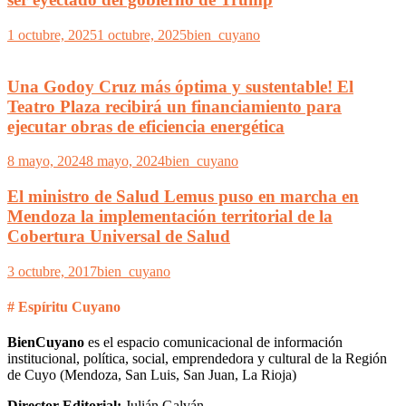
1 octubre, 2025
1 octubre, 2025
bien_cuyano
Una Godoy Cruz más óptima y sustentable! El
Teatro Plaza recibirá un financiamiento para
ejecutar obras de eficiencia energética
8 mayo, 2024
8 mayo, 2024
bien_cuyano
El ministro de Salud Lemus puso en marcha en
Mendoza la implementación territorial de la
Cobertura Universal de Salud
3 octubre, 2017
bien_cuyano
# Espíritu Cuyano
BienCuyano
es el espacio comunicacional de información
institucional, política, social, emprendedora y cultural de la Región
de Cuyo (Mendoza, San Luis, San Juan, La Rioja)
Director Editorial:
Julián Galván