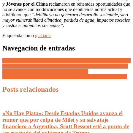
y
Jóvenes por el Clima
reclamaron en reiteradas oportunidades que
no se avance con modificaciones que debiliten la norma actual y
advirtieron que
“debilitarla no generará desarrollo sostenible, sino
mayor vulnerabilidad climática, pérdida de agua, impactos sociales
y costos económicos crecientes”
.
Etiquetada como
glaciares
Navegación de entradas
Los «rapiditos» de Tadeo! Contrataciones millonarias a las apuradas,
direccionadas ¿Y con sobreprecios? Las viejas mañas de un posible
candidato a gobernador para que nada cambie
Impulsan el narcotest obligatorio para funcionarios de Godoy Cruz
Posts relacionados
«No Hay Plata»: Desde Estados Unidos avanza el
rumor que por culpa de Milei y su salvataje
financiero a Argentina, Scott Bessent esté a punto de
ser eyectado del gobierno de Trump