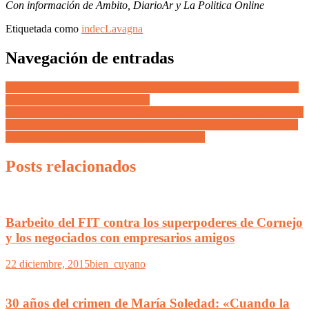
Con información de Ambito, DiarioAr y La Politica Online
Etiquetada como
indec
Lavagna
Navegación de entradas
Cornejo y Calvente recorrieron las obras de la recuperación integral
de calle San Francisco del Monte
Los «rapiditos» de Tadeo! Contrataciones millonarias a las apuradas,
direccionadas ¿Y con sobreprecios? Las viejas mañas de un posible
candidato a gobernador para que nada cambie
Posts relacionados
Barbeito del FIT contra los superpoderes de Cornejo
y los negociados con empresarios amigos
22 diciembre, 2015
bien_cuyano
30 años del crimen de María Soledad: «Cuando la