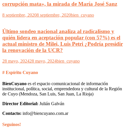
corrupción mata», la mirada de María José Sanz
8 septiembre, 2020
8 septiembre, 2020
bien_cuyano
Último sondeo nacional analiza al radicalismo y
quién lidera en aceptación popular (con 57%) es el
actual ministro de Milei, Luis Petri ¿Podría presidir
la renovación de la UCR?
28 mayo, 2024
28 mayo, 2024
bien_cuyano
# Espíritu Cuyano
BienCuyano
es el espacio comunicacional de información
institucional, política, social, emprendedora y cultural de la Región
de Cuyo (Mendoza, San Luis, San Juan, La Rioja)
Director Editorial:
Julián Galván
Contacto:
info@biencuyano.com.ar
Seguinos!