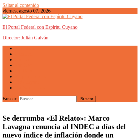
Saltar al contenido
viernes, agosto 07, 2026
El Portal Federal con Espíritu Cuyano
Director: Julián Galván
Actualidad
Mendoza
San Luis
San Juan
La Rioja
Emprendedores
Vida cuyana
Quiénes somos
Buscar:
Se derrumba «El Relato»: Marco
Lavagna renuncia al INDEC a días del
nuevo índice de inflación donde un