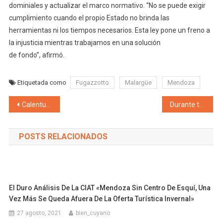
dominiales y actualizar el marco normativo. “No se puede exigir
cumplimiento cuando el propio Estado no brinda las
herramientas ni los tiempos necesarios. Esta ley pone un freno a
la injusticia mientras trabajamos en una solución
de fondo”, afirmó.
Etiquetada como
Fugazzotto
Malargüe
Mendoza
Navegación de entradas
Calentura en las bases del peronismo en Mendoza y van a la Justicia «Cierran el PJ para que 8 personas a escondidas definan a dedo las candidaturas a concejales de 6 departamentos, a espaldas de los militantes y mendocinos»
Durante todo el 2025, los mendocinos Stevanato y Suárez entre los mejores intendentes del país y cierran el año con más del 50% de aceptación popular
POSTS RELACIONADOS
El Duro Análisis De La CIAT «Mendoza Sin Centro De Esquí, Una
Vez Más Se Queda Afuera De La Oferta Turística Invernal»
27 agosto, 2021
bien_cuyano