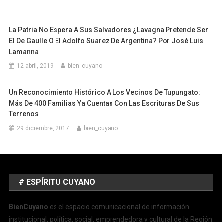
La Patria No Espera A Sus Salvadores ¿Lavagna Pretende Ser
El De Gaulle O El Adolfo Suarez De Argentina? Por José Luis
Lamanna
12 abril, 2019
bien_cuyano
Un Reconocimiento Histórico A Los Vecinos De Tupungato:
Más De 400 Familias Ya Cuentan Con Las Escrituras De Sus
Terrenos
29 diciembre, 2017
bien_cuyano
# ESPÍRITU CUYANO
BienCuyano
es el espacio comunicacional de información
institucional, política, social, emprendedora y cultural de la Región