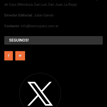
de Cuyo (Mendoza, San Luis, San Juan, La Rioja)
Director Editorial:
Julián Galván
Contacto:
info@biencuyano.com.ar
SEGUINOS!