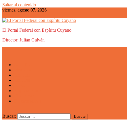
Saltar al contenido
viernes, agosto 07, 2026
El Portal Federal con Espíritu Cuyano
Director: Julián Galván
Actualidad
Mendoza
San Luis
San Juan
La Rioja
Emprendedores
Vida cuyana
Quiénes somos
Buscar: