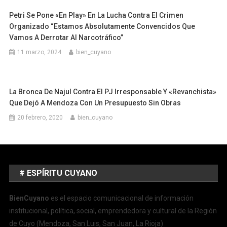
Petri Se Pone «en Play» En La Lucha Contra El Crimen
Organizado “Estamos Absolutamente Convencidos Que
Vamos A Derrotar Al Narcotráfico”
11 marzo, 2024
bien_cuyano
La Bronca De Najul Contra El PJ Irresponsable Y «revanchista»
Que Dejó A Mendoza Con Un Presupuesto Sin Obras
20 febrero, 2020
bien_cuyano
# ESPÍRITU CUYANO
BienCuyano
es el espacio comunicacional de información
institucional, política, social, emprendedora y cultural de la Región
de Cuyo (Mendoza, San Luis, San Juan, La Rioja)