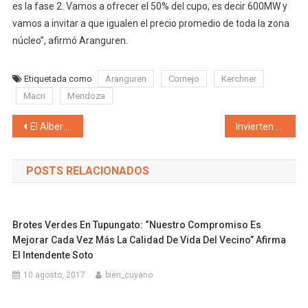
es la fase 2. Vamos a ofrecer el 50% del cupo, es decir 600MW y
vamos a invitar a que igualen el precio promedio de toda la zona
núcleo”, afirmó Aranguren.
Etiquetada como
Aranguren
Cornejo
Kerchner
Macri
Mendoza
Navegación de entradas
El Alberto se plantó para defender a San Luis: «El Consenso Fiscal sólo beneficia a la Nación y a Buenos Aires, es indigno firmarlo»
Invierten en la zona de Malargüe más de US$ 30 millones en la exploración de dos áreas petroleras
POSTS RELACIONADOS
Brotes Verdes En Tupungato: “Nuestro Compromiso Es
Mejorar Cada Vez Más La Calidad De Vida Del Vecino” Afirma
El Intendente Soto
10 agosto, 2017
bien_cuyano