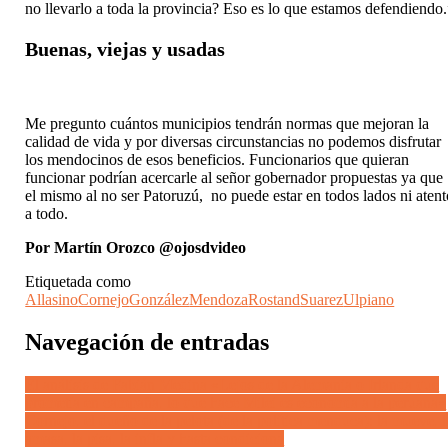
no llevarlo a toda la provincia? Eso es lo que estamos defendiendo.
Buenas, viejas y usadas
Me pregunto cuántos municipios tendrán normas que mejoran la
calidad de vida y por diversas circunstancias no podemos disfrutar
los mendocinos de esos beneficios. Funcionarios que quieran
funcionar podrían acercarle al señor gobernador propuestas ya que
el mismo al no ser Patoruzú, no puede estar en todos lados ni atent
a todo.
Por Martín Orozco @ojosdvideo
Etiquetada como
Allasino
Cornejo
González
Mendoza
Rostand
Suarez
Ulpiano
Navegación de entradas
El análisis de Fabián Medina «Lejos de la Alemania o Irlanda que
prometía en campaña, lo que hace Milei es economía a la peruana»
Cornejo, el dueño de la pelota (de la política menduca): la mueve, l
amasa, la pisa, la infla y hasta condiciona