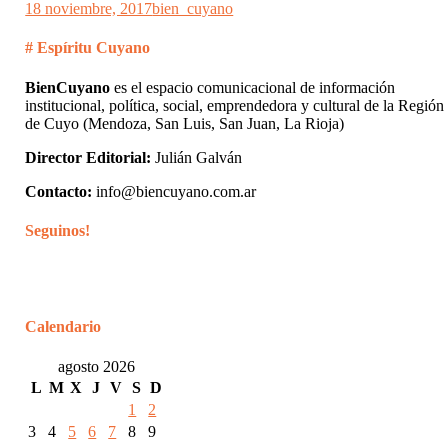
18 noviembre, 2017
bien_cuyano
# Espíritu Cuyano
BienCuyano
es el espacio comunicacional de información
institucional, política, social, emprendedora y cultural de la Región
de Cuyo (Mendoza, San Luis, San Juan, La Rioja)
Director Editorial:
Julián Galván
Contacto:
info@biencuyano.com.ar
Seguinos!
Calendario
agosto 2026
L
M
X
J
V
S
D
1
2
3
4
5
6
7
8
9