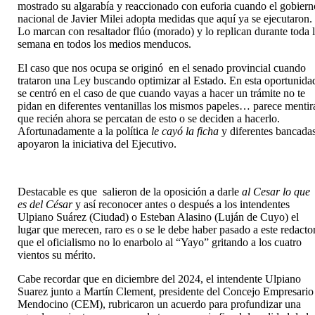
mostrado su algarabía y reaccionado con euforia cuando el gobiern
nacional de Javier Milei adopta medidas que aquí ya se ejecutaron.
Lo marcan con resaltador flúo (morado) y lo replican durante toda 
semana en todos los medios menducos.
El caso que nos ocupa se originó en el senado provincial cuando
trataron una Ley buscando optimizar al Estado. En esta oportunida
se centró en el caso de que cuando vayas a hacer un trámite no te
pidan en diferentes ventanillas los mismos papeles… parece mentir
que recién ahora se percatan de esto o se deciden a hacerlo.
Afortunadamente a la política
le cayó la ficha
y diferentes bancada
apoyaron la iniciativa del Ejecutivo.
Destacable es que salieron de la oposición a darle
al Cesar lo que
es del César
y así reconocer antes o después a los intendentes
Ulpiano Suárez (Ciudad) o Esteban Alasino (Luján de Cuyo) el
lugar que merecen, raro es o se le debe haber pasado a este redacto
que el oficialismo no lo enarbolo al “Yayo” gritando a los cuatro
vientos su mérito.
Cabe recordar que en diciembre del 2024, el intendente Ulpiano
Suarez junto a Martín Clement, presidente del Concejo Empresario
Mendocino (CEM), rubricaron un acuerdo para profundizar una