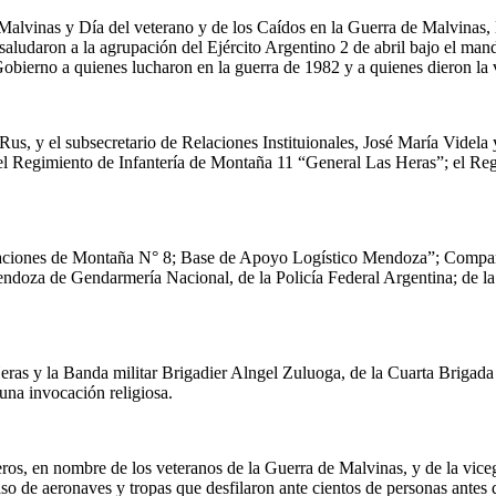
s Malvinas y Día del veterano y de los Caídos en la Guerra de Malvina
ludaron a la agrupación del Ejército Argentino 2 de abril bajo el mand
bierno a quienes lucharon en la guerra de 1982 y a quienes dieron la vi
us, y el subsecretario de Relaciones Instituionales, José María Videla
el Regimiento de Infantería de Montaña 11 “General Las Heras”; el Reg
aciones de Montaña N° 8; Base de Apoyo Logístico Mendoza”; Compañí
doza de Gendarmería Nacional, de la Policía Federal Argentina; de la
ras y la Banda militar Brigadier Alngel Zuluoga, de la Cuarta Brigada
una invocación religiosa.
lleros, en nombre de los veteranos de la Guerra de Malvinas, y de la v
o de aeronaves y tropas que desfilaron ante cientos de personas antes d