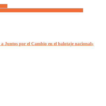
inos”
 de nuestras legítimas islas. Es una ofensa para los ex
a Juntos por el Cambio en el balotaje nacional»