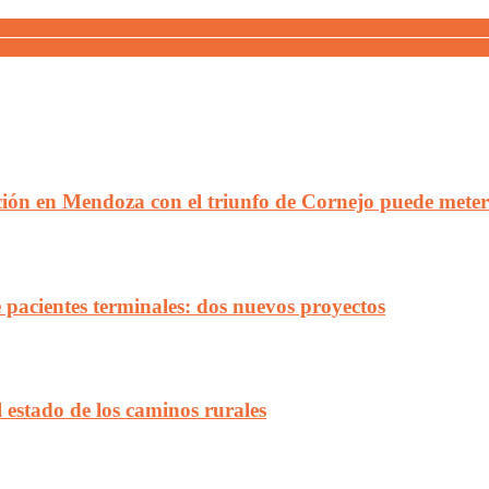
e Argentina una potencia para que los malvinenses prefieran ser argent
 puede pretender que una población implantada decida sobre la soberanía
ión en Mendoza con el triunfo de Cornejo puede meter 
acientes terminales: dos nuevos proyectos
 estado de los caminos rurales