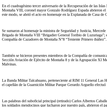
En el cuadragésimo tercer aniversario de la Recuperación de las Isla
Montaña VIII, coronel mayor Gonzalo Rodríguez Espada abrieron el sa
este modo, se abrió el acto en homenaje en la Explanada de Casa de Go
Se sumaron al homenaje la ministra de Seguridad y Justicia, Mercede R
Brigada de Montaña VIII “Brigadier General Toribio de Luzuriaga”; 
Compañía de Cazadores de Montaña N°8 “Teniente Primero ibáñez”.
También se hicieron presentes miembros de la Compañía de comunic
Sección Aviación de Ejército de Montaña 8 y de la Agrupación XI Men
Malvinas.
La Banda Militar Talcahuano, perteneciente al RIM 11 General Las He
el capellán de la Guarnición Militar Parque Gerardo Arguello efectuó 
Las palabras del suboficial principal (retirado) Carlos Albertos Caba
los soldados mendocinos que lucharon por nuestro país, abrieron el pas