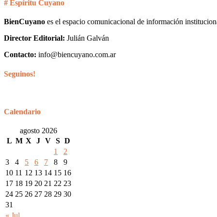
# Espíritu Cuyano
BienCuyano
es el espacio comunicacional de información institucion
Director Editorial:
Julián Galván
Contacto:
info@biencuyano.com.ar
Seguinos!
Calendario
agosto 2026
L
M
X
J
V
S
D
1
2
3
4
5
6
7
8
9
10
11
12
13
14
15
16
17
18
19
20
21
22
23
24
25
26
27
28
29
30
31
« Jul