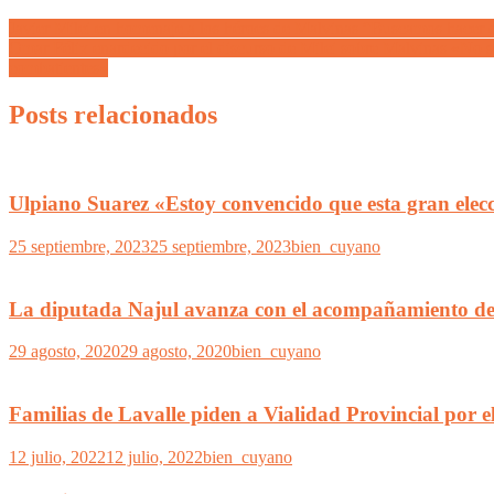
Javier Milei en homenaje a los héroes de Malvinas “Buscamos hacer d
Omar Félix enardecido por el discurso de Milei sobre Malvinas «No se
combatientes»
Posts relacionados
Ulpiano Suarez «Estoy convencido que esta gran elecc
25 septiembre, 2023
25 septiembre, 2023
bien_cuyano
La diputada Najul avanza con el acompañamiento de p
29 agosto, 2020
29 agosto, 2020
bien_cuyano
Familias de Lavalle piden a Vialidad Provincial por el
12 julio, 2022
12 julio, 2022
bien_cuyano