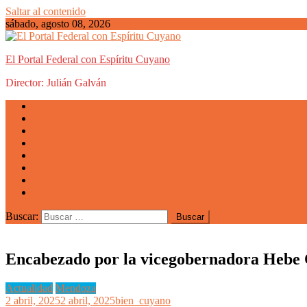
Saltar al contenido
sábado, agosto 08, 2026
El Portal Federal con Espíritu Cuyano
Director: Julián Galván
Actualidad
Mendoza
San Luis
San Juan
La Rioja
Emprendedores
Vida cuyana
Quiénes somos
Buscar:
Encabezado por la vicegobernadora Hebe C
Actualidad
Mendoza
2 abril, 2025
2 abril, 2025
bien_cuyano