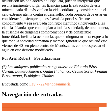
ocurrir con los pobladores de Uspallata, pueden interpretar que
resulta inminente otorgar las licencias para la extracción de este
mineral, cada día más vital en la vida cotidiana, y considerar que el
celo extremo atenta contra el desarrollo. Toda opinión debe estar en
consideración, siempre que esté avalada por el suficiente
conocimiento y sea evaluada con rigor científico (incluyendo a las
ciencias blandas que contemplan a toda la sociedad), de otra manera,
la ausencia de dirigentes comprometidos y de constatable
honestidad, invita a la oclocracia, que de ninguna manera expresa lo
que toda la sociedad demanda y merece. Ignorar lo que ocurrió este
viernes de 40° en pleno centro de Mendoza, es como despreciar el
agua en este desierto modificado.
Por Ariel Robert – Portada.com.ar
(*) Las imágenes publicadas son gentileza de Eduardo Pérez
Caram, Lautaro Jimenez, Giulia Piglionico, Cecilia Soria, Virginia
Pescarmona, Ecológicos Unidos
Etiquetada como
Ley 7722
Mendoza
minería
Navegación de entradas
Un maravilloso «Maridaje Mágico» con más de 250 artistas locales
en escena, deslumbró en una especial noche mendocina donde