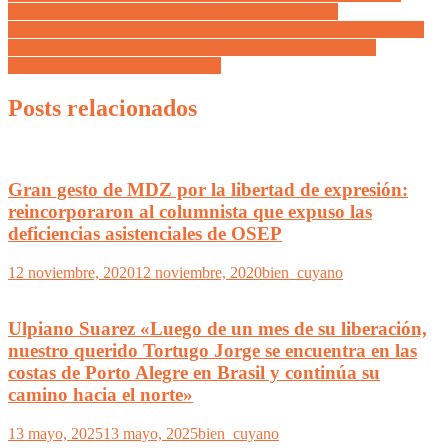
Juliana Graciela Zalazar es la nueva reina de Ciudad
Ni el calor ni la lluvia detuvo la gran fiesta que brindó Abel Pintos
ante más de 30 mil mendocinos y turistas en la celebración
vendimial de Ciudad de Mendoza
Posts relacionados
Gran gesto de MDZ por la libertad de expresión:
reincorporaron al columnista que expuso las
deficiencias asistenciales de OSEP
12 noviembre, 2020
12 noviembre, 2020
bien_cuyano
Ulpiano Suarez «Luego de un mes de su liberación,
nuestro querido Tortugo Jorge se encuentra en las
costas de Porto Alegre en Brasil y continúa su
camino hacia el norte»
13 mayo, 2025
13 mayo, 2025
bien_cuyano