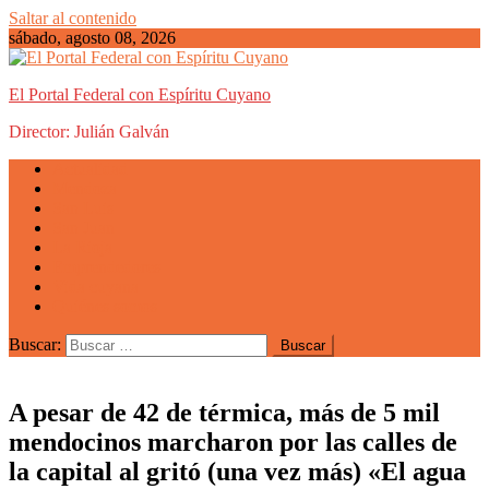
Saltar al contenido
sábado, agosto 08, 2026
El Portal Federal con Espíritu Cuyano
Director: Julián Galván
Actualidad
Mendoza
San Luis
San Juan
La Rioja
Emprendedores
Vida cuyana
Quiénes somos
Buscar:
A pesar de 42 de térmica, más de 5 mil
mendocinos marcharon por las calles de
la capital al gritó (una vez más) «El agua