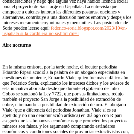
consideraciones y negó que alguna vez haya habido licencia social
para el proyecto de San Jorge en Uspallata. La entrevista que
enriquece a quienes ignoran las diferentes posturas, opciones y
alternativas, contribuye a una discusión menos emotiva y despeja los
intereses meramente coyunturales y mercantiles. Los postulados de
Soria pueden leerse aquí:
federico-soria.blogspot.com/2023/10/en-
uspallata-si-la-cordillera-no-se.html?m=1
Aire nocturno
En la misma emisora, por la tarde noche, el locutor periodista
Eduardo Ripari acudió a la palabra de un abogado especialista en
cuestiones de ambiente, Eduardo Viale, quien fue más enfático aún
que Federico Soria, explicando los intereses dichos y los aviesos de
esta iniciativa abortada desde que durante el gobierno de Julio
Cobos se sancionó la Ley 7722, que por sus limitaciones, redujo
también el proyecto San Jorge a la posibilidad de extracción de
cobre, eliminando la posibilidad de extracción de oro. El abogado
Viale (que a diferencia del periodista Jonathan, Viale sí es su
apellido y no una denominación artística) en diálogo con Ripari
aseguró que las bonanzas económicas que prometen los proyectos
mineros son falsos, y los argumentó comparando estándares
económicos y condiciones sociales de provincias extractivistas con,