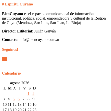
# Espíritu Cuyano
BienCuyano
es el espacio comunicacional de información
institucional, política, social, emprendedora y cultural de la Región
de Cuyo (Mendoza, San Luis, San Juan, La Rioja)
Director Editorial:
Julián Galván
Contacto:
info@biencuyano.com.ar
Seguinos!
Calendario
agosto 2026
L
M
X
J
V
S
D
1
2
3
4
5
6
7
8
9
10
11
12
13
14
15
16
17
18
19
20
21
22
23