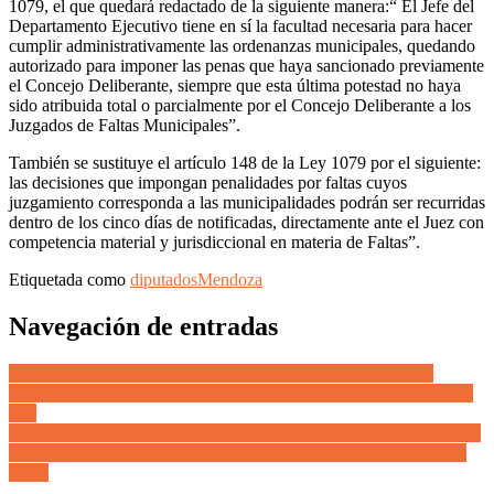
1079, el que quedará redactado de la siguiente manera:“ El Jefe del
Departamento Ejecutivo tiene en sí la facultad necesaria para hacer
cumplir administrativamente las ordenanzas municipales, quedando
autorizado para imponer las penas que haya sancionado previamente
el Concejo Deliberante, siempre que esta última potestad no haya
sido atribuida total o parcialmente por el Concejo Deliberante a los
Juzgados de Faltas Municipales”.
También se sustituye el artículo 148 de la Ley 1079 por el siguiente:
las decisiones que impongan penalidades por faltas cuyos
juzgamiento corresponda a las municipalidades podrán ser recurridas
dentro de los cinco días de notificadas, directamente ante el Juez con
competencia material y jurisdiccional en materia de Faltas”.
Etiquetada como
diputados
Mendoza
Navegación de entradas
Orgullo godoycruceño: El Ministerio de Modernización de la
Nación quiere replicar el modelo del Polo TIC Mendoza en todo el
país
San Luis: Se confirmó que por culpa de un pirómano, tres incendios
de gran intensidad arrasaron varias hectáreas en la localidad de La
Punta