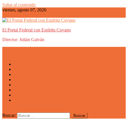
Saltar al contenido
viernes, agosto 07, 2026
El Portal Federal con Espíritu Cuyano
Director: Julián Galván
Actualidad
Mendoza
San Luis
San Juan
La Rioja
Emprendedores
Vida cuyana
Quiénes somos
Buscar: