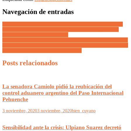
Navegación de entradas
Arde el PRO! Patricia Bullrich sube al ring a Mauricio Macri «Es
necesario que defina dónde está, que ideas defiende y si está en
favor del cambio (o solo a medias)»
En medio de la hipercrisis nacional, Ulpiano Suarez se reunió con el
ministro de Producción, referentes del sector empresario y sindicatos
para articular oportunidades de crecimiento
Posts relacionados
La senadora Camiolo pidió la reubicación del
control aduanero argentino del Paso Internacional
Pehuenche
3 noviembre, 2020
3 noviembre, 2020
bien_cuyano
Sensibilidad ante la crisis: Ulpiano Suarez decretó