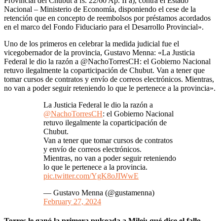
Provincial del Chubut a fs. 22/60 Ap. II a), contra el Estado
Nacional – Ministerio de Economía, disponiendo el cese de la
retención que en concepto de reembolsos por préstamos acordados
en el marco del Fondo Fiduciario para el Desarrollo Provincial».
Uno de los primeros en celebrar la medida judicial fue el
vicegobernador de la provincia, Gustavo Menna: «La Justicia
Federal le dio la razón a @NachoTorresCH: el Gobierno Nacional
retuvo ilegalmente la coparticipación de Chubut. Van a tener que
tomar cursos de contratos y envío de correos electrónicos. Mientras,
no van a poder seguir reteniendo lo que le pertenece a la provincia».
La Justicia Federal le dio la razón a
@NachoTorresCH
: el Gobierno Nacional
retuvo ilegalmente la coparticipación de
Chubut.
Van a tener que tomar cursos de contratos
y envío de correos electrónicos.
Mientras, no van a poder seguir reteniendo
lo que le pertenece a la provincia.
pic.twitter.com/YgK8oJIWwE
— Gustavo Menna (@gustamenna)
February 27, 2024
Torres le ganó la primera pulseada a Milei: qué dice el fallo