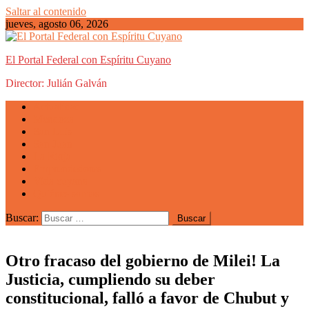
Saltar al contenido
jueves, agosto 06, 2026
El Portal Federal con Espíritu Cuyano
Director: Julián Galván
Actualidad
Mendoza
San Luis
San Juan
La Rioja
Emprendedores
Vida cuyana
Quiénes somos
Buscar:
Otro fracaso del gobierno de Milei! La
Justicia, cumpliendo su deber
constitucional, falló a favor de Chubut y