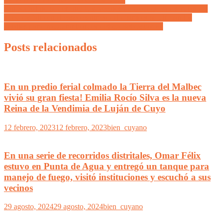
San Rafael no se detiene! Los vecinos de Goudge ya disfrutan del
nuevo asfalto en el casco céntrico del distrito y se ultiman los
detalles para inaugurar la nueva Plaza Scheastakow
Posts relacionados
En un predio ferial colmado la Tierra del Malbec
vivió su gran fiesta! Emilia Rocío Silva es la nueva
Reina de la Vendimia de Luján de Cuyo
12 febrero, 2023
12 febrero, 2023
bien_cuyano
En una serie de recorridos distritales, Omar Félix
estuvo en Punta de Agua y entregó un tanque para
manejo de fuego, visitó instituciones y escuchó a sus
vecinos
29 agosto, 2024
29 agosto, 2024
bien_cuyano