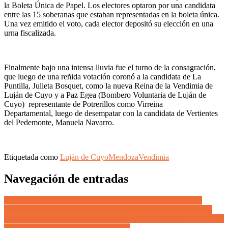
la Boleta Única de Papel. Los electores optaron por una candidata
entre las 15 soberanas que estaban representadas en la boleta única.
Una vez emitido el voto, cada elector depositó su elección en una
urna fiscalizada.
Finalmente bajo una intensa lluvia fue el turno de la consagración,
que luego de una reñida votación coronó a la candidata de La
Puntilla, Julieta Bosquet, como la nueva Reina de la Vendimia de
Luján de Cuyo y a Paz Egea (Bombero Voluntaria de Luján de
Cuyo) representante de Potrerillos como Virreina
Departamental, luego de desempatar con la candidata de Vertientes
del Pedemonte, Manuela Navarro.
Etiquetada como
Luján de Cuyo
Mendoza
Vendimia
Navegación de entradas
Hermosa noche se vivió en el teatro Gabriela Mistral donde la
Ciudad de Mendoza celebró una Vendimia excepcional en la que
Agostina Saua Carrión, del Club Mendoza de Regatas, resultó electa
como la nueva reina de la Ciudad 2024