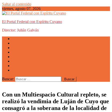
Saltar al contenido
viernes, agosto 07, 2026
El Portal Federal con Espíritu Cuyano
Director: Julián Galván
Actualidad
Mendoza
San Luis
San Juan
La Rioja
Emprendedores
Vida cuyana
Quiénes somos
Buscar:
Con un Multiespacio Cultural repleto, se
realizó la vendimia de Luján de Cuyo que
consagró a la soberana de la localidad de