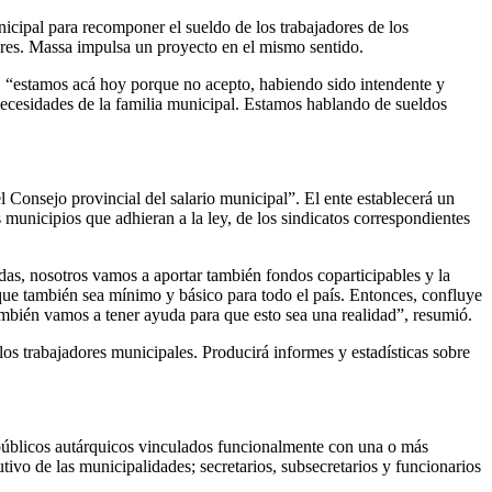
nicipal para recomponer el sueldo de los trabajadores de los
ores. Massa impulsa un proyecto en el mismo sentido.
o, “estamos acá hoy porque no acepto, habiendo sido intendente y
ecesidades de la familia municipal. Estamos hablando de sueldos
 Consejo provincial del salario municipal”. El ente establecerá un
 municipios que adhieran a la ley, de los sindicatos correspondientes
das, nosotros vamos a aportar también fondos coparticipables y la
ue también sea mínimo y básico para todo el país. Entonces, confluye
ambién vamos a tener ayuda para que esto sea una realidad”, resumió.
 los trabajadores municipales. Producirá informes y estadísticas sobre
públicos autárquicos vinculados funcionalmente con una o más
ivo de las municipalidades; secretarios, subsecretarios y funcionarios