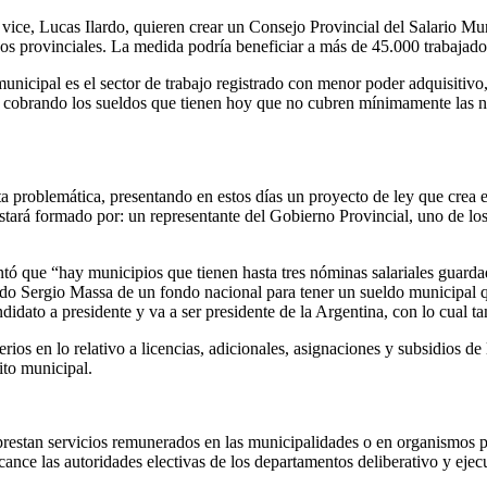
 vice, Lucas Ilardo, quieren crear un Consejo Provincial del Salario Mu
rsos provinciales. La medida podría beneficiar a más de 45.000 trabajad
municipal es el sector de trabajo registrado con menor poder adquisitiv
 cobrando los sueldos que tienen hoy que no cubren mínimamente las n
problemática, presentando en estos días un proyecto de ley que crea el
 Estará formado por: un representante del Gobierno Provincial, uno de los
tó que “hay municipios que tienen hasta tres nóminas salariales guarda
do Sergio Massa de un fondo nacional para tener un sueldo municipal q
dato a presidente y va a ser presidente de la Argentina, con lo cual t
ios en lo relativo a licencias, adicionales, asignaciones y subsidios de
ito municipal.
prestan servicios remunerados en las municipalidades o en organismos 
ce las autoridades electivas de los departamentos deliberativo y ejecut