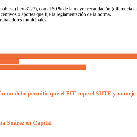
cipables, (Ley 8127), con el 50 % de la mayor recaudación (diferencia e
ncentivos o aportes que fije la reglamentación de la norma.
rabajadores municipales.
odelo se seguridad de Mendoza, drones y patrulleros 0km… un poco más l
ta de pago
os, como bien decimos, hablamos con hechos»
ón no debe permitir que el FIT cope el SUTE y maneje 
ía Suárez en Capital