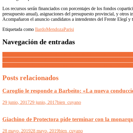
Los recursos serán financiados con porcentajes de los fondos coparti
presupuesto anual), asignaciones del presupuesto provincial, y otros i
Acompañaron el anuncio candidatos a intendentes del Frente Elegí y t
Etiquetada como
Ilardo
Mendoza
Parisi
Navegación de entradas
A dos metros de Casa de Gobierno y para la foto, Cornejo habla del m
Jefatura Distrital de Policía IV y la Departamental de Tunuyán por fal
El gobernador Suarez anunció un sorteo de 2 mil viviendas «Nosotr
Posts relacionados
Caroglio le responde a Barbeito: «La nueva conducci
29 junio, 2017
29 junio, 2017
bien_cuyano
Giachino de Protectora pide terminar con la monarqu
28 mayo, 2019
28 mayo, 2019
bien_cuyano