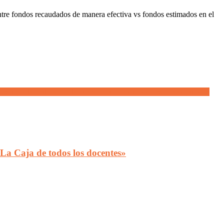
ntre fondos recaudados de manera efectiva vs fondos estimados en el
ejos la realidad de la precariedad de los policías: desalojaron la
La Caja de todos los docentes»