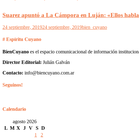
Suarez apuntó a La Cámpora en Luján: «Ellos hablan
24 septiembre, 2019
24 septiembre, 2019
bien_cuyano
# Espíritu Cuyano
BienCuyano
es el espacio comunicacional de información institucion
Director Editorial:
Julián Galván
Contacto:
info@biencuyano.com.ar
Seguinos!
Calendario
agosto 2026
L
M
X
J
V
S
D
1
2