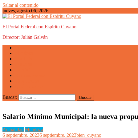
Saltar al contenido
jueves, agosto 06, 2026
El Portal Federal con Espíritu Cuyano
Director: Julián Galván
Actualidad
Mendoza
San Luis
San Juan
La Rioja
Emprendedores
Vida cuyana
Quiénes somos
Buscar:
Salario Mínimo Municipal: la nueva propue
Actualidad
Mendoza
6 septiembre, 2023
6 septiembre, 2023
bien_cuyano