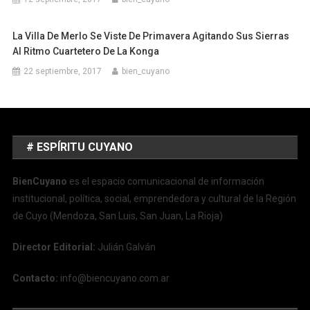
La Villa De Merlo Se Viste De Primavera Agitando Sus Sierras
Al Ritmo Cuartetero De La Konga
22 septiembre, 2017
bien_cuyano
# ESPÍRITU CUYANO
BienCuyano
es el espacio comunicacional de información
institucional, política, social, emprendedora y cultural de la Región
de Cuyo (Mendoza, San Luis, San Juan, La Rioja)
Director Editorial:
Julián Galván
Contacto:
info@biencuyano.com.ar