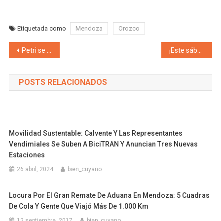
Etiquetada como
Mendoza
Orozco
Navegación de entradas
Petri se plantó y no quiere dejar de financiar a los investigadores argentinos «Tengo amplias diferencias de base con Milei, hay que ajustar a la política no a la ciencia, tecnología y educación»
¡Este sábado la mejor fiesta del Día de la Niñez se celebra junto al querido Topa en la Ciudad de Mendoza!
POSTS RELACIONADOS
Movilidad Sustentable: Calvente Y Las Representantes
Vendimiales Se Suben A BiciTRAN Y Anuncian Tres Nuevas
Estaciones
26 abril, 2024
bien_cuyano
Locura Por El Gran Remate De Aduana En Mendoza: 5 Cuadras
De Cola Y Gente Que Viajó Más De 1.000 Km
12 septiembre, 2017
bien_cuyano