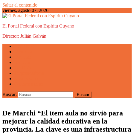
Saltar al contenido
viernes, agosto 07, 2026
El Portal Federal con Espíritu Cuyano
Director: Julián Galván
Actualidad
Mendoza
San Luis
San Juan
La Rioja
Emprendedores
Vida cuyana
Quiénes somos
Buscar:
De Marchi “El ítem aula no sirvió para
mejorar la calidad educativa en la
provincia. La clave es una infraestructura