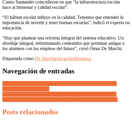
Castro Santander coincidieron en que “la infraestructura escolar
hace al bienestar y calidad escolar”.
“El hábitat escolar influye en la calidad. Tenemos que entender la
importancia de invertir y tener buenas escuelas”, indicó el experto en
educación.
“Hay que plantear una reforma integral del sistema educativo. Un
abordaje integral, reformulando contenidos que permitan amigar a
los alumnos con los empleos del futuro”, cerró Omar De Marchi.
Etiquetada como
De Marchi
educación
Mendoza
Navegación de entradas
Mas de 200 Productores y empresarios del Este escucharon la
propuesta de Omar Parisi
El Pericón más grande del mundo es 100% sanrafaelino! Una
tradición bien argentina que suman cada vez más participantes
Posts relacionados