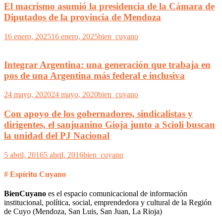
El macrismo asumió la presidencia de la Cámara de
Diputados de la provincia de Mendoza
16 enero, 2025
16 enero, 2025
bien_cuyano
Integrar Argentina: una generación que trabaja en
pos de una Argentina más federal e inclusiva
24 mayo, 2020
24 mayo, 2020
bien_cuyano
Con apoyo de los gobernadores, sindicalistas y
dirigentes, el sanjuanino Gioja junto a Scioli buscan
la unidad del PJ Nacional
5 abril, 2016
5 abril, 2016
bien_cuyano
# Espíritu Cuyano
BienCuyano
es el espacio comunicacional de información
institucional, política, social, emprendedora y cultural de la Región
de Cuyo (Mendoza, San Luis, San Juan, La Rioja)