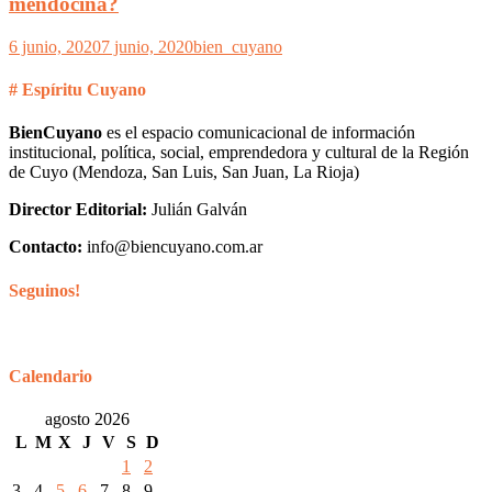
mendocina?
6 junio, 2020
7 junio, 2020
bien_cuyano
# Espíritu Cuyano
BienCuyano
es el espacio comunicacional de información
institucional, política, social, emprendedora y cultural de la Región
de Cuyo (Mendoza, San Luis, San Juan, La Rioja)
Director Editorial:
Julián Galván
Contacto:
info@biencuyano.com.ar
Seguinos!
Calendario
agosto 2026
L
M
X
J
V
S
D
1
2
3
4
5
6
7
8
9