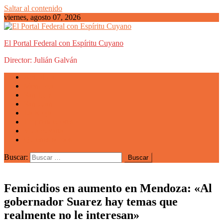
Saltar al contenido
viernes, agosto 07, 2026
El Portal Federal con Espíritu Cuyano
Director: Julián Galván
Actualidad
Mendoza
San Luis
San Juan
La Rioja
Emprendedores
Vida cuyana
Quiénes somos
Buscar:
Femicidios en aumento en Mendoza: «Al
gobernador Suarez hay temas que
realmente no le interesan»