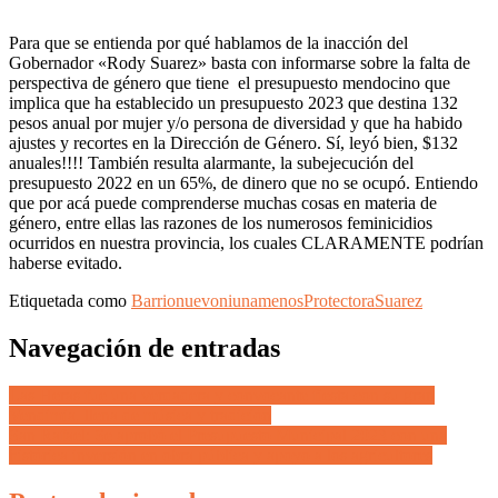
Para que se entienda por qué hablamos de la inacción del
Gobernador «Rody Suarez» basta con informarse sobre la falta de
perspectiva de género que tiene el presupuesto mendocino que
implica que ha establecido un presupuesto 2023 que destina 132
pesos anual por mujer y/o persona de diversidad y que ha habido
ajustes y recortes en la Dirección de Género. Sí, leyó bien, $132
anuales!!!! También resulta alarmante, la subejecución del
presupuesto 2022 en un 65%, de dinero que no se ocupó. Entiendo
que por acá puede comprenderse muchas cosas en materia de
género, entre ellas las razones de los numerosos feminicidios
ocurridos en nuestra provincia, los cuales CLARAMENTE podrían
haberse evitado.
Etiquetada como
Barrionuevo
niunamenos
Protectora
Suarez
Navegación de entradas
Las Heras fue una verdadera y convocante fiesta con su gran
Vendimia, llena de música y tradición
San Rafael: Se aprobó el Presupuesto Municipal 2023 con una
histórica inversión en obra pública y apoyo a los agricultores