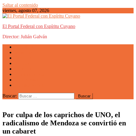
Saltar al contenido
viernes, agosto 07, 2026
El Portal Federal con Espíritu Cuyano
Director: Julián Galván
Actualidad
Mendoza
San Luis
San Juan
La Rioja
Emprendedores
Vida cuyana
Quiénes somos
Buscar:
Por culpa de los caprichos de UNO, el
radicalismo de Mendoza se convirtió en
un cabaret