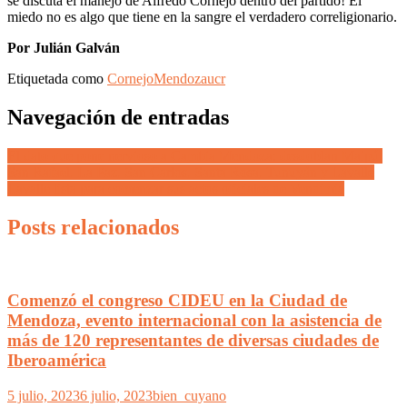
se discuta el manejo de Alfredo Cornejo dentro del partido! El
miedo no es algo que tiene en la sangre el verdadero correligionario.
Por Julián Galván
Etiquetada como
Cornejo
Mendoza
ucr
Navegación de entradas
El dato que pone nervioso a Cambia Mendoza: desdoblan Maipú,
San Rafael, La Paz, San Carlos, Santa Rosa, Tunuyán y Lavalle
Lavalle lista para comenzar sus actos oficiales de Vendimia
Posts relacionados
Comenzó el congreso CIDEU en la Ciudad de
Mendoza, evento internacional con la asistencia de
más de 120 representantes de diversas ciudades de
Iberoamérica
5 julio, 2023
6 julio, 2023
bien_cuyano