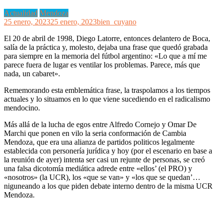
Actualidad
Mendoza
25 enero, 2023
25 enero, 2023
bien_cuyano
El 20 de abril de 1998, Diego Latorre, entonces delantero de Boca,
salía de la práctica y, molesto, dejaba una frase que quedó grabada
para siempre en la memoria del fútbol argentino: «Lo que a mí me
parece fuera de lugar es ventilar los problemas. Parece, más que
nada, un cabaret».
Rememorando esta emblemática frase, la traspolamos a los tiempos
actuales y lo situamos en lo que viene sucediendo en el radicalismo
mendocino.
Más allá de la lucha de egos entre Alfredo Cornejo y Omar De
Marchi que ponen en vilo la seria conformación de Cambia
Mendoza, que era una alianza de partidos politicos legalmente
establecida con personería jurídica y hoy (por el escenario en base a
la reunión de ayer) intenta ser casi un rejunte de personas, se creó
una falsa dicotomía mediática adrede entre «ellos’ (el PRO) y
«nosotros» (la UCR), los «que se van» y «los que se quedan’…
niguneando a los que piden debate interno dentro de la misma UCR
Mendoza.