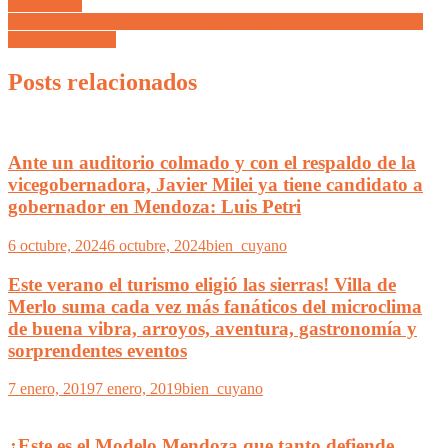
Aniversario
Maipú destina más de 40 millones de pesos para escuelas públicas
del departamento
Posts relacionados
Ante un auditorio colmado y con el respaldo de la
vicegobernadora, Javier Milei ya tiene candidato a
gobernador en Mendoza: Luis Petri
6 octubre, 2024
6 octubre, 2024
bien_cuyano
Este verano el turismo eligió las sierras! Villa de
Merlo suma cada vez más fanáticos del microclima
de buena vibra, arroyos, aventura, gastronomía y
sorprendentes eventos
7 enero, 2019
7 enero, 2019
bien_cuyano
¿Este es el Modelo Mendoza que tanto defiende