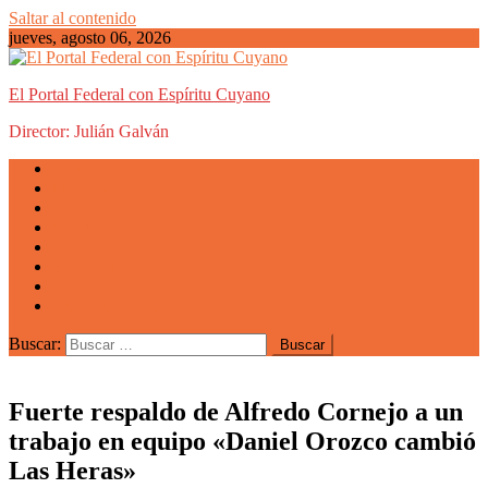
Saltar al contenido
jueves, agosto 06, 2026
El Portal Federal con Espíritu Cuyano
Director: Julián Galván
Actualidad
Mendoza
San Luis
San Juan
La Rioja
Emprendedores
Vida cuyana
Quiénes somos
Buscar:
Fuerte respaldo de Alfredo Cornejo a un
trabajo en equipo «Daniel Orozco cambió
Las Heras»