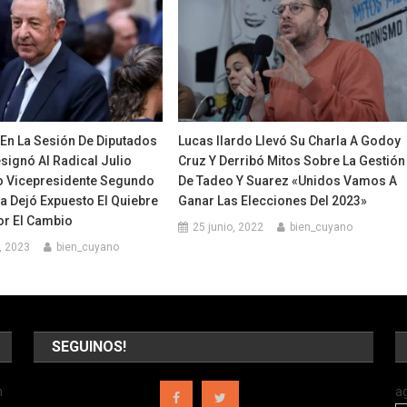
En La Sesión De Diputados
Lucas Ilardo Llevó Su Charla A Godoy
signó Al Radical Julio
Cruz Y Derribó Mitos Sobre La Gestión
 Vicepresidente Segundo
De Tadeo Y Suarez «Unidos Vamos A
a Dejó Expuesto El Quiebre
Ganar Las Elecciones Del 2023»
or El Cambio
25 junio, 2022
bien_cuyano
, 2023
bien_cuyano
SEGUINOS!
n
a