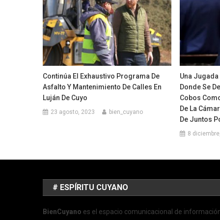
Continúa El Exhaustivo Programa De
Una Jugada 
Asfalto Y Mantenimiento De Calles En
Donde Se De
Luján De Cuyo
Cobos Como
De La Cámar
23 agosto, 2023
bien_cuyano
De Juntos P
8 diciembre
# ESPÍRITU CUYANO
BienCuyano
es el espacio comunicacional de informació