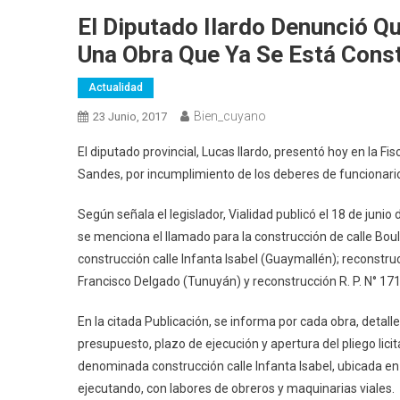
El Diputado Ilardo Denunció Q
Una Obra Que Ya Se Está Cons
Actualidad
Bien_cuyano
23 Junio, 2017
El diputado provincial, Lucas Ilardo, presentó hoy en la Fis
Sandes, por incumplimiento de los deberes de funcionario
Según señala el legislador, Vialidad publicó el 18 de junio
se menciona el llamado para la construcción de calle Bou
construcción calle Infanta Isabel (Guaymallén); reconstruc
Francisco Delgado (Tunuyán) y reconstrucción R. P. N° 171
En la citada Publicación, se informa por cada obra, detal
presupuesto, plazo de ejecución y apertura del pliego licit
denominada construcción calle Infanta Isabel, ubicada en
ejecutando, con labores de obreros y maquinarias viales.