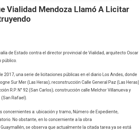
ue Vialidad Mendoza Llamó A Licitar
truyendo
calía de Estado contra el director provincial de Vialidad, arquitecto Oscar
 público.
 de 2017, una serie de licitaciones públicas en el diario Los Andes, donde
logne Sur Mer (Las Heras); reconstrucción Calle General Paz (Las Heras)
ción R.P. N° 92 (San Carlos); construcción calle Melchor Villanueva y
 (San Rafael).
les concernientes a: ubicación y tramo, Número de Expediente,
atorio. No obstante, en lo concerniente a la obra
 Guaymallén, se observa que actualmente la citada tarea ya se está