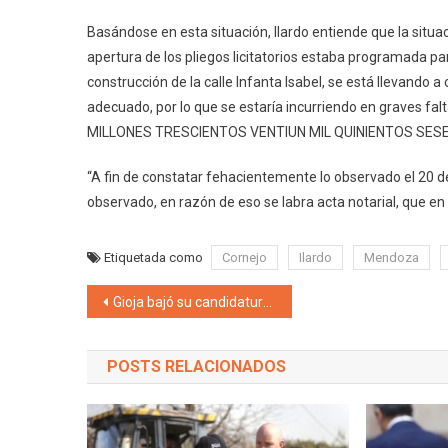
Basándose en esta situación, Ilardo entiende que la situaci
apertura de los pliegos licitatorios estaba programada par
construcción de la calle Infanta Isabel, se está llevando a
adecuado, por lo que se estaría incurriendo en graves fal
MILLONES TRESCIENTOS VENTIUN MIL QUINIENTOS SESENT
“A fin de constatar fehacientemente lo observado el 20 de
observado, en razón de eso se labra acta notarial, que en
Etiquetada como
Cornejo
Ilardo
Mendoza
Navegación de entradas
Gioja bajó su candidatura a Senador: «Hemos trabajado para alcanzar la unidad, poniendo interés en los sanjuaninos más allá de los personales»
POSTS RELACIONADOS