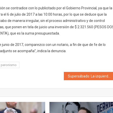
ón se contradice con lo publicitado por el Gobierno Provincial, ya que la
a el 6 de julio de 2017 a las 10:00 horas, por lo que se deduce que la
 cabo de manera irregular, sin el proceso administrativo y de control
tas, que ponen en tela de juicio una inversión de $ 2.321.560 (PESOS DO
A), que es la suma presupuestada.
 junio de 2017, comparezco con un notario, a fin de que de fe de lo
 adjunto se acompaña”, indica la denuncia.
peronismo
Supersábado: La izquierda mendocina oficializó a Barbeito y Sosa juntas para llevar a representar a Mendoza en el Congreso Nacional