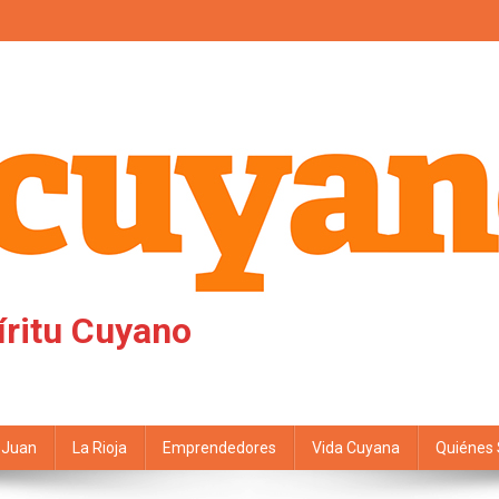
íritu Cuyano
 Juan
La Rioja
Emprendedores
Vida Cuyana
Quiénes