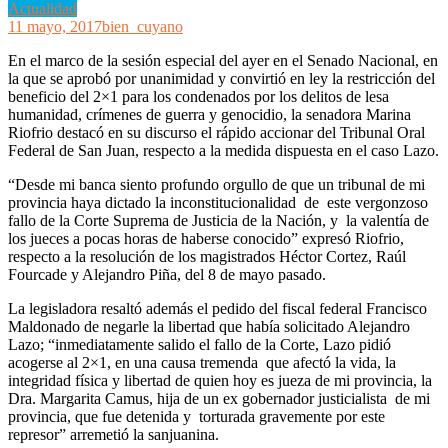
Actualidad
11 mayo, 2017
bien_cuyano
En el marco de la sesión especial del ayer en el Senado Nacional, en
la que se aprobó por unanimidad y convirtió en ley la restricción del
beneficio del 2×1 para los condenados por los delitos de lesa
humanidad, crímenes de guerra y genocidio, la senadora Marina
Riofrio destacó en su discurso el rápido accionar del Tribunal Oral
Federal de San Juan, respecto a la medida dispuesta en el caso Lazo.
“Desde mi banca siento profundo orgullo de que un tribunal de mi
provincia haya dictado la inconstitucionalidad de este vergonzoso
fallo de la Corte Suprema de Justicia de la Nación, y la valentía de
los jueces a pocas horas de haberse conocido” expresó Riofrio,
respecto a la resolución de los magistrados Héctor Cortez, Raúl
Fourcade y Alejandro Piña, del 8 de mayo pasado.
La legisladora resaltó además el pedido del fiscal federal Francisco
Maldonado de negarle la libertad que había solicitado Alejandro
Lazo; “inmediatamente salido el fallo de la Corte, Lazo pidió
acogerse al 2×1, en una causa tremenda que afectó la vida, la
integridad física y libertad de quien hoy es jueza de mi provincia, la
Dra. Margarita Camus, hija de un ex gobernador justicialista de mi
provincia, que fue detenida y torturada gravemente por este
represor” arremetió la sanjuanina.