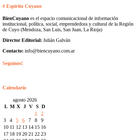
# Espíritu Cuyano
BienCuyano
es el espacio comunicacional de información
institucional, política, social, emprendedora y cultural de la Región
de Cuyo (Mendoza, San Luis, San Juan, La Rioja)
Director Editorial:
Julián Galván
Contacto:
info@biencuyano.com.ar
Seguinos!
Calendario
agosto 2026
L
M
X
J
V
S
D
1
2
3
4
5
6
7
8
9
10
11
12
13
14
15
16
17
18
19
20
21
22
23