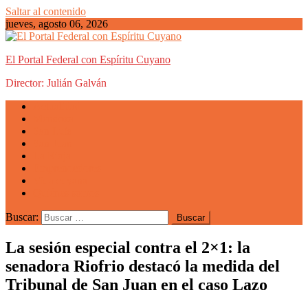
Saltar al contenido
jueves, agosto 06, 2026
El Portal Federal con Espíritu Cuyano
Director: Julián Galván
Actualidad
Mendoza
San Luis
San Juan
La Rioja
Emprendedores
Vida cuyana
Quiénes somos
Buscar:
La sesión especial contra el 2×1: la
senadora Riofrio destacó la medida del
Tribunal de San Juan en el caso Lazo