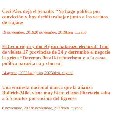
Ceci Páez deja el Senado: “Yo hago política por
convicción y hoy decidí trabajar junto a los vecinos
de Luján»
19 noviembre, 2019
20 noviembre, 2019
bien_cuyano
El León rugió y dio el gran batacazo electoral! Tiñó
de violeta 17 provincias de 24 y derrumbó el negocio
la grieta “Daremos fin al kirchnerismo y a la casta
política parasitaria y chorra”
14 agosto, 2023
14 agosto, 2023
bien_cuyano
Una encuesta nacional marca que la alianza
Bullrich-Milei viene muy bien: el león libertario salta
a 5.5 puntos por encima del tigrense
8 noviembre, 2023
8 noviembre, 2023
bien_cuyano