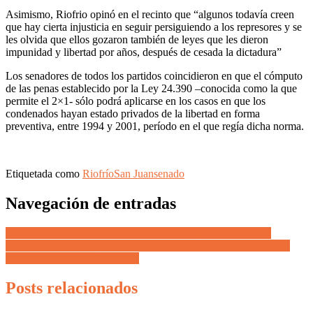
Asimismo, Riofrio opinó en el recinto que “algunos todavía creen
que hay cierta injusticia en seguir persiguiendo a los represores y se
les olvida que ellos gozaron también de leyes que les dieron
impunidad y libertad por años, después de cesada la dictadura”
Los senadores de todos los partidos coincidieron en que el cómputo
de las penas establecido por la Ley 24.390 –conocida como la que
permite el 2×1- sólo podrá aplicarse en los casos en que los
condenados hayan estado privados de la libertad en forma
preventiva, entre 1994 y 2001, período en el que regía dicha norma.
Etiquetada como
Riofrío
San Juan
senado
Navegación de entradas
Este jueves 11, Luján de Cuyo cumple sus jóvenes 162 años
La senadora Pamela Verasay denuncia la pésima ley Alasino que
abrió la puerta del nefasto 2×1
Posts relacionados