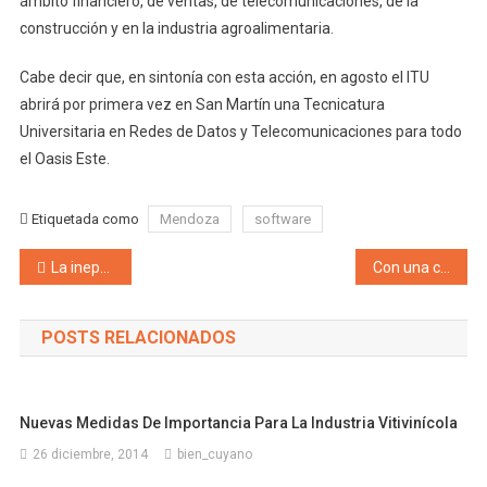
ámbito financiero, de ventas, de telecomunicaciones, de la
construcción y en la industria agroalimentaria.
Cabe decir que, en sintonía con esta acción, en agosto el ITU
abrirá por primera vez en San Martín una Tecnicatura
Universitaria en Redes de Datos y Telecomunicaciones para todo
el Oasis Este.
Etiquetada como
Mendoza
software
Navegación de entradas
La ineptitud ya camina! Le cantaron feliz cumpleaños a los dos puentes caídos de la Ruta Nacional 40 en la que nadie hace nada
Con una convocatoria histórica de más de 18 mil personas, el departamento de Maipú celebró su “Vendimia de Reencuentros”
POSTS RELACIONADOS
Nuevas Medidas De Importancia Para La Industria Vitivinícola
26 diciembre, 2014
bien_cuyano