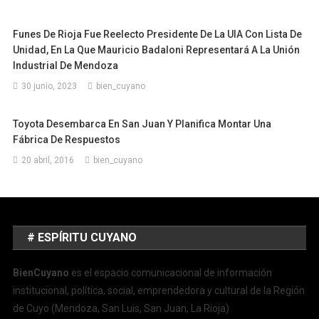
Funes De Rioja Fue Reelecto Presidente De La UIA Con Lista De
Unidad, En La Que Mauricio Badaloni Representará A La Unión
Industrial De Mendoza
30 junio, 2023
bien_cuyano
Toyota Desembarca En San Juan Y Planifica Montar Una
Fábrica De Respuestos
20 abril, 2016
bien_cuyano
# ESPÍRITU CUYANO
BienCuyano
es el espacio comunicacional de información
institucional, política, social, emprendedora y cultural de la Región
de Cuyo (Mendoza, San Luis, San Juan, La Rioja)