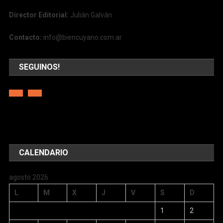
Director Editorial:
Julián Galván
Contacto:
info@biencuyano.com.ar
SEGUINOS!
CALENDARIO
agosto 2026
L
M
X
J
V
S
D
1
2