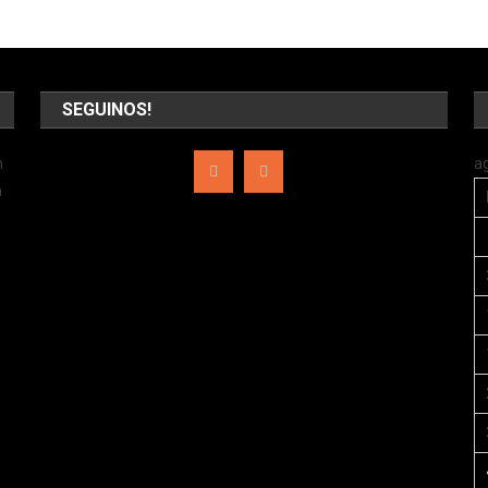
SEGUINOS!
n
a
a