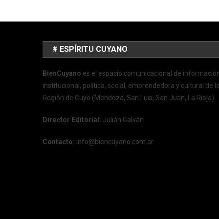
# ESPÍRITU CUYANO
BienCuyano
es el espacio comunicacional de informació
institucional, política, social, emprendedora y cultural de l
Región de Cuyo (Mendoza, San Luis, San Juan, La Rioja)
Director Editorial:
Julián Galván
Contacto:
info@biencuyano.com.ar