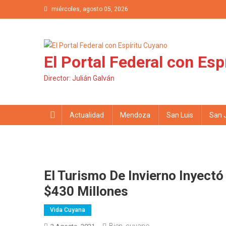
Saltar al contenido
miércoles, agosto 05, 2026
El Portal Federal con Esp
Director: Julián Galván
Actualidad
Mendoza
San Luis
San 
El Turismo De Invierno Inyect
$430 Millones
Vida Cuyana
Bien_cuyano