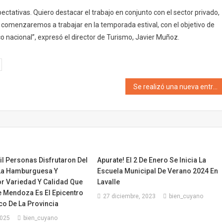
tativas. Quiero destacar el trabajo en conjunto con el sector privado,
 comenzaremos a trabajar en la temporada estival, con el objetivo de
o nacional”, expresó el director de Turismo, Javier Muñoz.
Se realizó una nueva entrega de viviendas del complejo Procrear en Mendoza Ciudad
l Personas Disfrutaron Del
Apurate! El 2 De Enero Se Inicia La
La Hamburguesa Y
Escuela Municipal De Verano 2024 En
or Variedad Y Calidad Que
Lavalle
e Mendoza Es El Epicentro
27 diciembre, 2023
bien_cuyano
o De La Provincia
2025
bien_cuyano