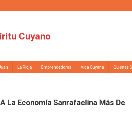
íritu Cuyano
Juan
La Rioja
Emprendedores
Vida Cuyana
Quiénes 
ó A La Economía Sanrafaelina Más De