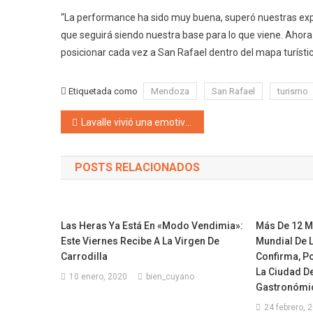
“La performance ha sido muy buena, superó nuestras expec
que seguirá siendo nuestra base para lo que viene. Ahora
posicionar cada vez a San Rafael dentro del mapa turístic
Etiquetada como
Mendoza
San Rafael
turismo
Navegación de entradas
Lavalle vivió una emotiva ceremonia para celebrar el despertar de la Pachamama
POSTS RELACIONADOS
Las Heras Ya Está En «Modo Vendimia»:
Más De 12 Mi
Este Viernes Recibe A La Virgen De
Mundial De 
Carrodilla
Confirma, P
La Ciudad D
10 enero, 2020
bien_cuyano
Gastronómic
24 febrero, 