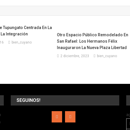
e Tupungato Centrada En La
La Integración
Otro Espacio Público Remodelado En
San Rafael: Los Hermanos Félix
016
bien_cuyano
Inauguraron La Nueva Plaza Libertad
2 diciembre, 2023
bien_cuyano
SEGUINOS!
n
a
a