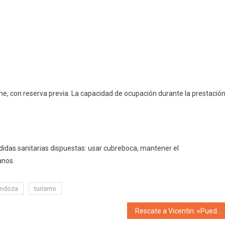
e, con reserva previa. La capacidad de ocupación durante la prestació
didas sanitarias dispuestas: usar cubreboca, mantener el
anos.
ndoza
turismo
Rescate a Vicentin: «Puede funcionar como ingresante de dólares estadounidenses a nuestras caídas reservas del BCRA»