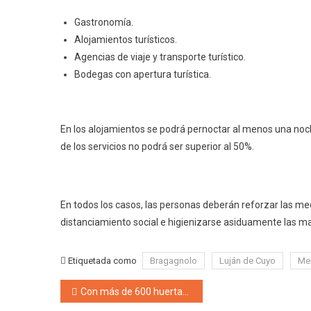
Gastronomía.
Alojamientos turísticos.
Agencias de viaje y transporte turístico.
Bodegas con apertura turística.
En los alojamientos se podrá pernoctar al menos una noch
de los servicios no podrá ser superior al 50%.
En todos los casos, las personas deberán reforzar las me
distanciamiento social e higienizarse asiduamente las m
Etiquetada como
Bragagnolo
Luján de Cuyo
Me
Navegación de entradas
Con más de 600 huertas familiares y sumando cada vez más arboles en los barrios, el Plan «Merlo Sustentable» avanza firme