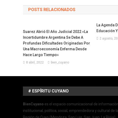
POSTS RELACIONADOS
La Agenda D
Educación Y 
Suarez Abrió El Año Judicial 2022 «La
Incertidumbre Argentina Se Debe A
2 agosto, 2
Profundas Dificultades Originadas Por
Una Macroeconomía Enferma Desde
Hace Largo Tiempo»
8 abril, 2022
bien_cuyano
# ESPÍRITU CUYANO
BienCuyano
es el espacio comunicacional de informació
institucional, política, social, emprendedora y cultural de l
Región de Cuyo (Mendoza, San Luis, San Juan, La Rioja)