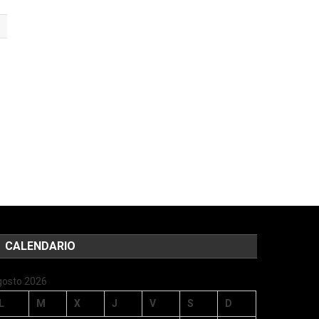
CALENDARIO
gosto 2026
L
M
X
J
V
S
D