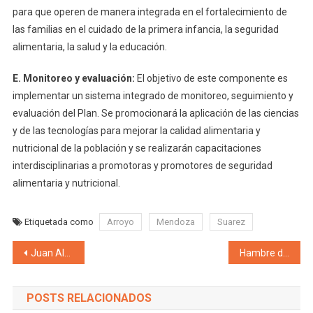
para que operen de manera integrada en el fortalecimiento de
las familias en el cuidado de la primera infancia, la seguridad
alimentaria, la salud y la educación.
E. Monitoreo y evaluación:
El objetivo de este componente es
implementar un sistema integrado de monitoreo, seguimiento y
evaluación del Plan. Se promocionará la aplicación de las ciencias
y de las tecnologías para mejorar la calidad alimentaria y
nutricional de la población y se realizarán capacitaciones
interdisciplinarias a promotoras y promotores de seguridad
alimentaria y nutricional.
Etiquetada como
Arroyo
Mendoza
Suarez
Navegación de entradas
Juan Alvarez Pinto, intendente de Merlo: «Mejorando en lo local, vamos a mejorar en el servicio y la atención al turista»
Hambre de Agua en Mendoza: «Pensar que hace un mes querían empezar a la fuerza con la minería en Mendoza, diciendo que había agua» denuncia Vadillo
POSTS RELACIONADOS