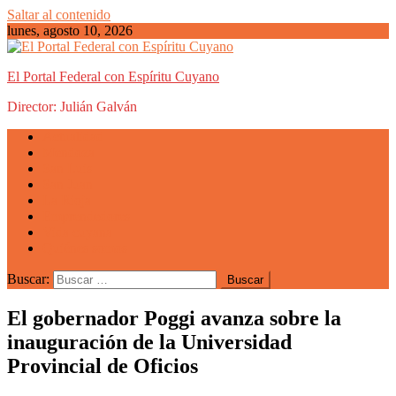
Saltar al contenido
lunes, agosto 10, 2026
El Portal Federal con Espíritu Cuyano
Director: Julián Galván
Actualidad
Mendoza
San Luis
San Juan
La Rioja
Emprendedores
Vida cuyana
Quiénes somos
Buscar:
El gobernador Poggi avanza sobre la
inauguración de la Universidad
Provincial de Oficios