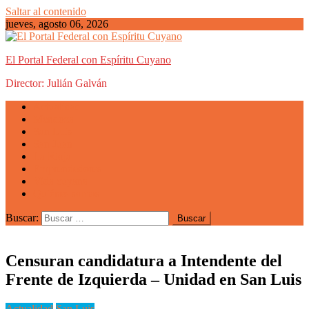
Saltar al contenido
jueves, agosto 06, 2026
El Portal Federal con Espíritu Cuyano
Director: Julián Galván
Actualidad
Mendoza
San Luis
San Juan
La Rioja
Emprendedores
Vida cuyana
Quiénes somos
Buscar:
Censuran candidatura a Intendente del
Frente de Izquierda – Unidad en San Luis
Actualidad
San Luis