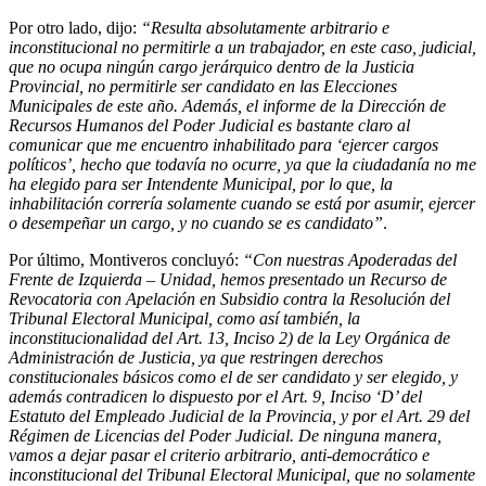
Por otro lado, dijo:
“Resulta absolutamente arbitrario e
inconstitucional no permitirle a un trabajador, en este caso, judicial,
que no ocupa ningún cargo jerárquico dentro de la Justicia
Provincial, no permitirle ser candidato en las Elecciones
Municipales de este año. Además, el informe de la Dirección de
Recursos Humanos del Poder Judicial es bastante claro al
comunicar que me encuentro inhabilitado para ‘ejercer cargos
políticos’, hecho que todavía no ocurre, ya que la ciudadanía no me
ha elegido para ser Intendente Municipal, por lo que, la
inhabilitación correría solamente cuando se está por asumir, ejercer
o desempeñar un cargo, y no cuando se es candidato”
.
Por último, Montiveros concluyó:
“Con nuestras Apoderadas del
Frente de Izquierda – Unidad, hemos presentado un Recurso de
Revocatoria con Apelación en Subsidio contra la Resolución del
Tribunal Electoral Municipal, como así también, la
inconstitucionalidad del Art. 13, Inciso 2) de la Ley Orgánica de
Administración de Justicia, ya que restringen derechos
constitucionales básicos como el de ser candidato y ser elegido, y
además contradicen lo dispuesto por el Art. 9, Inciso ‘D’ del
Estatuto del Empleado Judicial de la Provincia, y por el Art. 29 del
Régimen de Licencias del Poder Judicial. De ninguna manera,
vamos a dejar pasar el criterio arbitrario, anti-democrático e
inconstitucional del Tribunal Electoral Municipal, que no solamente