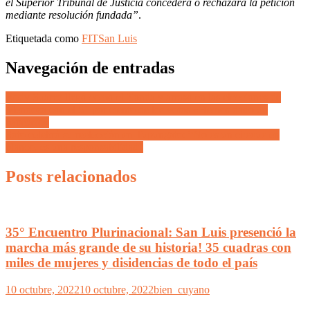
el Superior Tribunal de Justicia concederá o rechazará la petición
mediante resolución fundada”
.
Etiquetada como
FIT
San Luis
Navegación de entradas
Rody Suarez llegó como el Zonda y arrasó en las elecciones de
Mendoza con el 51 por ciento de los votos «Hemos dado un
batacazo»
Soto celebró su reelección en Tupungato: “No es un cheque en
blanco, es una responsabilidad”
Posts relacionados
35° Encuentro Plurinacional: San Luis presenció la
marcha más grande de su historia! 35 cuadras con
miles de mujeres y disidencias de todo el país
10 octubre, 2022
10 octubre, 2022
bien_cuyano