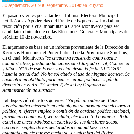
30 septiembre, 2019
30 septiembre, 2019
bien_cuyano
El pasado viernes por la tarde el Tribunal Electoral Municipal
notificó a las Apoderadas del Frente de Izquierda – Unidad, una
resolución por la cual inhabilitan a Carlos Montiveros para ser
candidato a Intendente en las Elecciones Generales Municipales del
próximo 10 de noviembre.
El argumento se basa en un informe proveniente de la Dirección de
Recursos Humanos del Poder Judicial de la Provincia de San Luis,
en el cual, Montiveros
“se encuentra registrado como agente
administrativo, prestando funciones en el Juzgado Civil, Comercial
y Minas N° 3 de este Poder Judicial, desde la fecha 01/12/2011
hasta la actualidad. No ha solicitado el uso de ninguna licencia. Se
encuentra inhabilitado para ejercer cargos políticos, según lo
dispuesto en el Art. 13, inciso 2) de la Ley Orgánica de
Administración de Justicia”
.
Tal disposición dice lo siguiente:
“Ningún miembro del Poder
Judicial,podrá intervenir en acto alguno de propaganda electoral o
política, ni ejercer empleo o comisión de carácter político nacional,
provincial o municipal, sea rentado, electivo o ‘ad honorem’. Todo
aquel que encontrándose en ejercicio de sus funciones acepte
cualquier empleo de los declarados incompatibles, cesa
automáticamente por ese hecho de ser miembro del Poder