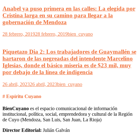
Anabel ya puso primera en las calles: La elegida por
Cristina larga en su camino para llegar a la
gobernación de Mendoza
28 febrero, 2019
28 febrero, 2019
bien_cuyano
Piquetazo Dia 2: Los trabajadores de Guaymallén se
hartaron de las negreadas del intendente Marcelino
Iglesias, donde el básico miseria es de $23 mil, muy
por debajo de la línea de indigencia
26 abril, 2023
26 abril, 2023
bien_cuyano
# Espíritu Cuyano
BienCuyano
es el espacio comunicacional de información
institucional, política, social, emprendedora y cultural de la Región
de Cuyo (Mendoza, San Luis, San Juan, La Rioja)
Director Editorial:
Julián Galván