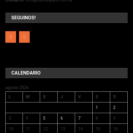
SEGUINOS!
CALENDARIO
agosto 2026
L
M
X
J
V
S
D
1
2
3
4
5
6
7
8
9
10
11
12
13
14
15
16