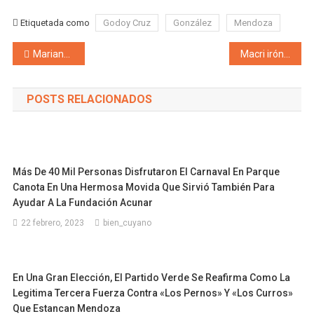
Etiquetada como
Godoy Cruz
González
Mendoza
Navegación de entradas
Mariana Caroglio:»¿Intenciones reales de hacer algo por la educación o mero oportunismo político?»
Macri irónico con los gobernadores: «Me alegra que pongan su foto al lado de las obras que estamos haciendo»
POSTS RELACIONADOS
Más De 40 Mil Personas Disfrutaron El Carnaval En Parque
Canota En Una Hermosa Movida Que Sirvió También Para
Ayudar A La Fundación Acunar
22 febrero, 2023
bien_cuyano
En Una Gran Elección, El Partido Verde Se Reafirma Como La
Legitima Tercera Fuerza Contra «los Pernos» Y «los Curros»
Que Estancan Mendoza