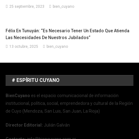
25 septiembre, 2023
bien_cuyano
Félix En Tunuyán: “Es Necesario Tener Un Estado Que Atienda
Las Necesidades De Nuestros Jubilados”
13 octubre, 2025
bien_cuyano
# ESPÍRITU CUYANO
BienCuyano
es el espacio comunicacional de información
institucional, política, social, emprendedora y cultural de la Región
de Cuyo (Mendoza, San Luis, San Juan, La Rioja)
Director Editorial:
Julián Galván
Contacto:
info@biencuyano.com.ar