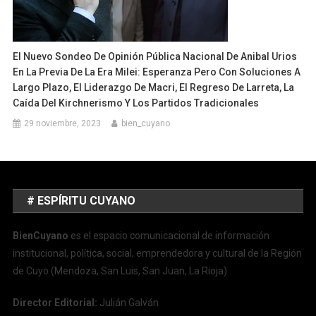
El Nuevo Sondeo De Opinión Pública Nacional De Anibal Urios
En La Previa De La Era Milei: Esperanza Pero Con Soluciones A
Largo Plazo, El Liderazgo De Macri, El Regreso De Larreta, La
Caída Del Kirchnerismo Y Los Partidos Tradicionales
29 noviembre, 2023
bien_cuyano
# ESPÍRITU CUYANO
BienCuyano
es el espacio comunicacional de información
institucional, política, social, emprendedora y cultural de la Región
de Cuyo (Mendoza, San Luis, San Juan, La Rioja)
Director Editorial:
Julián Galván