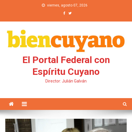
Saltar al contenido
viernes, agosto 07, 2026
El Portal Federal con
Espíritu Cuyano
Director: Julián Galván