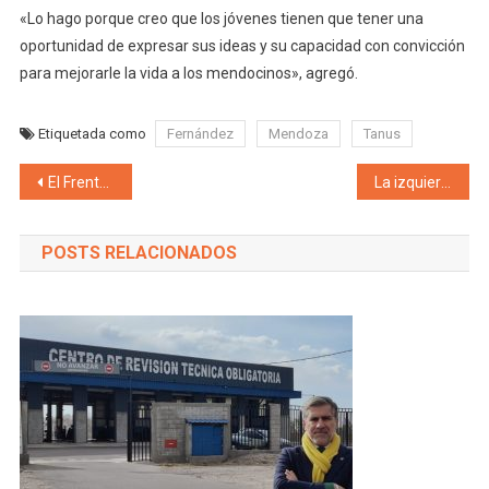
«Lo hago porque creo que los jóvenes tienen que tener una
oportunidad de expresar sus ideas y su capacidad con convicción
para mejorarle la vida a los mendocinos», agregó.
Etiquetada como
Fernández
Mendoza
Tanus
Navegación de entradas
El Frente Cambia Mendoza sigue fuerte en Tupungato: El contundente respaldo del PRO al intendente Gustavo Soto
La izquierda propone a Noe Barbeito y Sole Sosa para el crecimiento de una Mendoza pujante, de nuevas ideas y trabajadora
POSTS RELACIONADOS