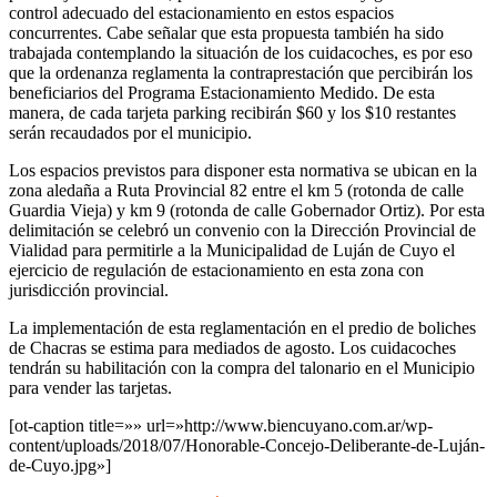
control adecuado del estacionamiento en estos espacios
concurrentes. Cabe señalar que esta propuesta también ha sido
trabajada contemplando la situación de los cuidacoches, es por eso
que la ordenanza reglamenta la contraprestación que percibirán los
beneficiarios del Programa Estacionamiento Medido. De esta
manera, de cada tarjeta parking recibirán $60 y los $10 restantes
serán recaudados por el municipio.
Los espacios previstos para disponer esta normativa se ubican en la
zona aledaña a Ruta Provincial 82 entre el km 5 (rotonda de calle
Guardia Vieja) y km 9 (rotonda de calle Gobernador Ortiz). Por esta
delimitación se celebró un convenio con la Dirección Provincial de
Vialidad para permitirle a la Municipalidad de Luján de Cuyo el
ejercicio de regulación de estacionamiento en esta zona con
jurisdicción provincial.
La implementación de esta reglamentación en el predio de boliches
de Chacras se estima para mediados de agosto. Los cuidacoches
tendrán su habilitación con la compra del talonario en el Municipio
para vender las tarjetas.
[ot-caption title=»» url=»http://www.biencuyano.com.ar/wp-
content/uploads/2018/07/Honorable-Concejo-Deliberante-de-Luján-
de-Cuyo.jpg»]