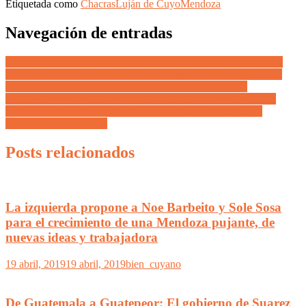
Etiquetada como
Chacras
Luján de Cuyo
Mendoza
Navegación de entradas
Fuerte denuncia contra Macri, Dietrich y Peña por «Traición a la
Patria»: «Flybondi es una empresa inglesa que viene a operar un
aeropuerto situado en una Base Aérea Militar argentina»
En un clima picante con taxistas movilizados, se trata hoy en el
Senado el proyecto que promueve el Marco Regulatorio del
Transporte en Mendoza
Posts relacionados
La izquierda propone a Noe Barbeito y Sole Sosa
para el crecimiento de una Mendoza pujante, de
nuevas ideas y trabajadora
19 abril, 2019
19 abril, 2019
bien_cuyano
De Guatemala a Guatepeor: El gobierno de Suarez