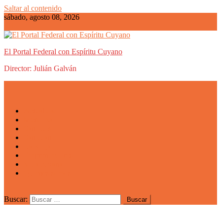
Saltar al contenido
sábado, agosto 08, 2026
El Portal Federal con Espíritu Cuyano
Director: Julián Galván
Actualidad
Mendoza
San Luis
San Juan
La Rioja
Emprendedores
Vida cuyana
Quiénes somos
Buscar: