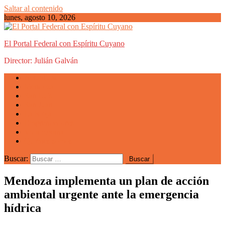
Saltar al contenido
lunes, agosto 10, 2026
El Portal Federal con Espíritu Cuyano
Director: Julián Galván
Actualidad
Mendoza
San Luis
San Juan
La Rioja
Emprendedores
Vida cuyana
Quiénes somos
Buscar:
Mendoza implementa un plan de acción
ambiental urgente ante la emergencia
hídrica