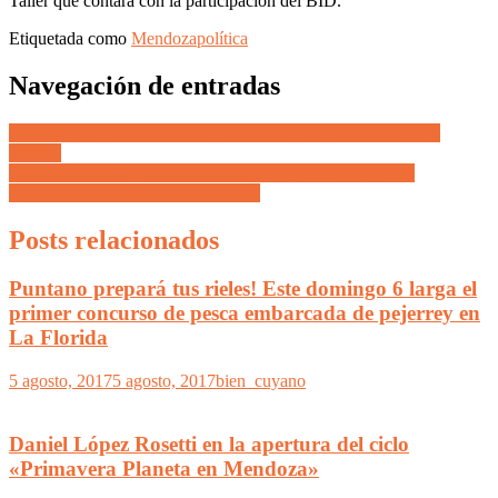
Taller que contará con la participación del BID.
Etiquetada como
Mendoza
política
Navegación de entradas
Macri sigue sumando consenso y se reunió con el Interbloque
Federal
Barbeito del FIT contra los superpoderes de Cornejo y los
negociados con empresarios amigos
Posts relacionados
Puntano prepará tus rieles! Este domingo 6 larga el
primer concurso de pesca embarcada de pejerrey en
La Florida
5 agosto, 2017
5 agosto, 2017
bien_cuyano
Daniel López Rosetti en la apertura del ciclo
«Primavera Planeta en Mendoza»