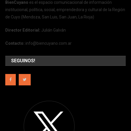
BienCuyano
es el espacio comunicacional de información
institucional, política, social, emprendedora y cultural de la Región
de Cuyo (Mendoza, San Luis, San Juan, La Rioja)
Director Editorial:
Julián Galván
Contacto:
info@biencuyano.com.ar
SEGUINOS!