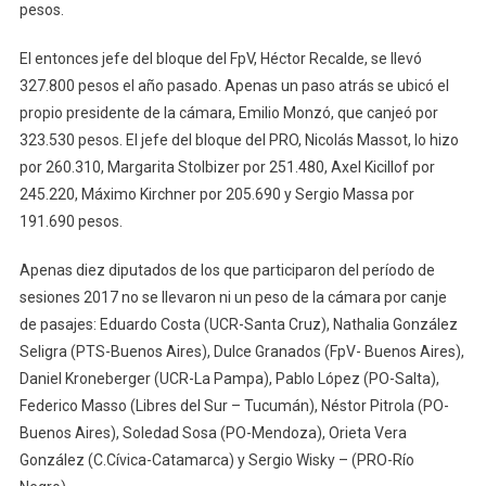
pesos.
El entonces jefe del bloque del FpV, Héctor Recalde, se llevó
327.800 pesos el año pasado. Apenas un paso atrás se ubicó el
propio presidente de la cámara, Emilio Monzó, que canjeó por
323.530 pesos. El jefe del bloque del PRO, Nicolás Massot, lo hizo
por 260.310, Margarita Stolbizer por 251.480, Axel Kicillof por
245.220, Máximo Kirchner por 205.690 y Sergio Massa por
191.690 pesos.
Apenas diez diputados de los que participaron del período de
sesiones 2017 no se llevaron ni un peso de la cámara por canje
de pasajes: Eduardo Costa (UCR-Santa Cruz), Nathalia González
Seligra (PTS-Buenos Aires), Dulce Granados (FpV- Buenos Aires),
Daniel Kroneberger (UCR-La Pampa), Pablo López (PO-Salta),
Federico Masso (Libres del Sur – Tucumán), Néstor Pitrola (PO-
Buenos Aires), Soledad Sosa (PO-Mendoza), Orieta Vera
González (C.Cívica-Catamarca) y Sergio Wisky – (PRO-Río